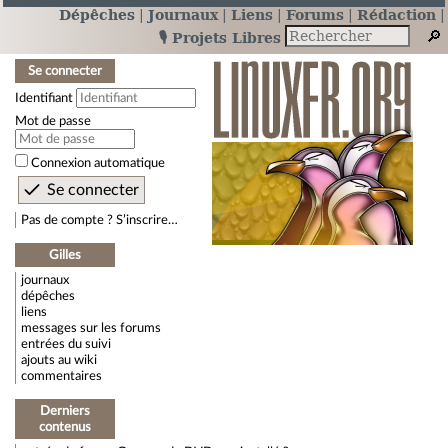
Dépêches
Journaux
Liens
Forums
Rédaction
🎙️ Projets Libres
Se connecter
Identifiant
Mot de passe
Connexion automatique
Pas de compte ? S’inscrire…
Gilles
journaux
dépêches
liens
messages sur les forums
entrées du suivi
ajouts au wiki
commentaires
Derniers
contenus