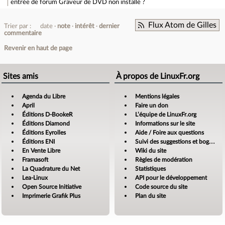
entrée de forum
Graveur de DVD non installé ?
Flux Atom de Gilles
Trier par :
date
note
intérêt
dernier
commentaire
Revenir en haut de page
Sites amis
À propos de LinuxFr.org
Agenda du Libre
Mentions légales
April
Faire un don
Éditions D-BookeR
L’équipe de LinuxFr.org
Éditions Diamond
Informations sur le site
Éditions Eyrolles
Aide / Foire aux questions
Éditions ENI
Suivi des suggestions et bogues
En Vente Libre
Wiki du site
Framasoft
Règles de modération
La Quadrature du Net
Statistiques
Lea-Linux
API pour le développement
Open Source Initiative
Code source du site
Imprimerie Grafik Plus
Plan du site