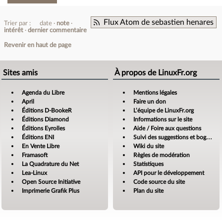
Flux Atom de sebastien henares
Trier par :
date
note
intérêt
dernier commentaire
Revenir en haut de page
Sites amis
À propos de LinuxFr.org
Agenda du Libre
Mentions légales
April
Faire un don
Éditions D-BookeR
L’équipe de LinuxFr.org
Éditions Diamond
Informations sur le site
Éditions Eyrolles
Aide / Foire aux questions
Éditions ENI
Suivi des suggestions et bogues
En Vente Libre
Wiki du site
Framasoft
Règles de modération
La Quadrature du Net
Statistiques
Lea-Linux
API pour le développement
Open Source Initiative
Code source du site
Imprimerie Grafik Plus
Plan du site