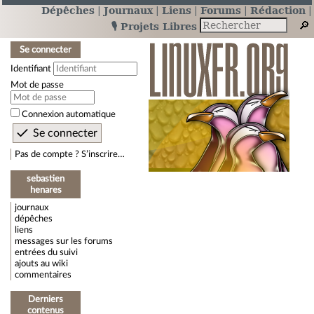
Dépêches
Journaux
Liens
Forums
Rédaction
🎙️ Projets Libres
Se connecter
Identifiant
Mot de passe
Connexion automatique
Pas de compte ? S’inscrire…
sebastien
henares
journaux
dépêches
liens
messages sur les forums
entrées du suivi
ajouts au wiki
commentaires
Derniers
contenus