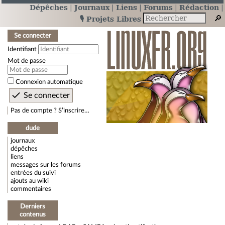
Dépêches
Journaux
Liens
Forums
Rédaction
🎙️ Projets Libres
Se connecter
Identifiant
Mot de passe
Connexion automatique
Pas de compte ? S’inscrire…
dude
journaux
dépêches
liens
messages sur les forums
entrées du suivi
ajouts au wiki
commentaires
Derniers
contenus