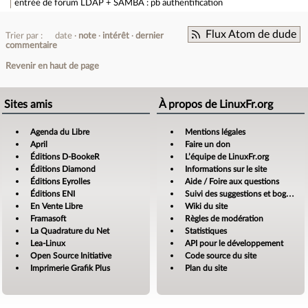
entrée de forum
LDAP + SAMBA : pb authentification
Flux Atom de dude
Trier par :
date
note
intérêt
dernier
commentaire
Revenir en haut de page
Sites amis
À propos de LinuxFr.org
Agenda du Libre
Mentions légales
April
Faire un don
Éditions D-BookeR
L’équipe de LinuxFr.org
Éditions Diamond
Informations sur le site
Éditions Eyrolles
Aide / Foire aux questions
Éditions ENI
Suivi des suggestions et bogues
En Vente Libre
Wiki du site
Framasoft
Règles de modération
La Quadrature du Net
Statistiques
Lea-Linux
API pour le développement
Open Source Initiative
Code source du site
Imprimerie Grafik Plus
Plan du site