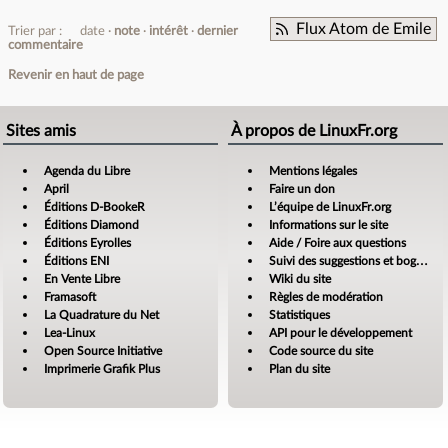
Flux Atom de Emile
Trier par :
date
note
intérêt
dernier
commentaire
Revenir en haut de page
Sites amis
À propos de LinuxFr.org
Agenda du Libre
Mentions légales
April
Faire un don
Éditions D-BookeR
L’équipe de LinuxFr.org
Éditions Diamond
Informations sur le site
Éditions Eyrolles
Aide / Foire aux questions
Éditions ENI
Suivi des suggestions et bogues
En Vente Libre
Wiki du site
Framasoft
Règles de modération
La Quadrature du Net
Statistiques
Lea-Linux
API pour le développement
Open Source Initiative
Code source du site
Imprimerie Grafik Plus
Plan du site