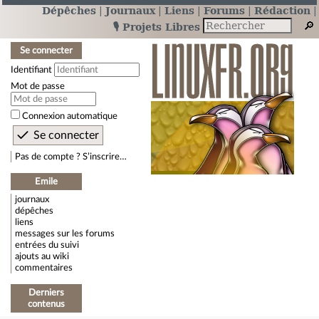
Dépêches
Journaux
Liens
Forums
Rédaction
🎙️ Projets Libres
Se connecter
Identifiant
Mot de passe
Connexion automatique
Pas de compte ? S’inscrire…
Emile
journaux
dépêches
liens
messages sur les forums
entrées du suivi
ajouts au wiki
commentaires
Derniers
contenus