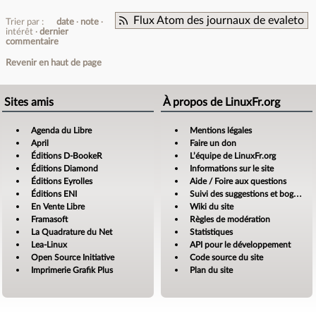
Flux Atom des journaux de evaleto
Trier par :
date
note
intérêt
dernier
commentaire
Revenir en haut de page
Sites amis
À propos de LinuxFr.org
Agenda du Libre
Mentions légales
April
Faire un don
Éditions D-BookeR
L’équipe de LinuxFr.org
Éditions Diamond
Informations sur le site
Éditions Eyrolles
Aide / Foire aux questions
Éditions ENI
Suivi des suggestions et bogues
En Vente Libre
Wiki du site
Framasoft
Règles de modération
La Quadrature du Net
Statistiques
Lea-Linux
API pour le développement
Open Source Initiative
Code source du site
Imprimerie Grafik Plus
Plan du site