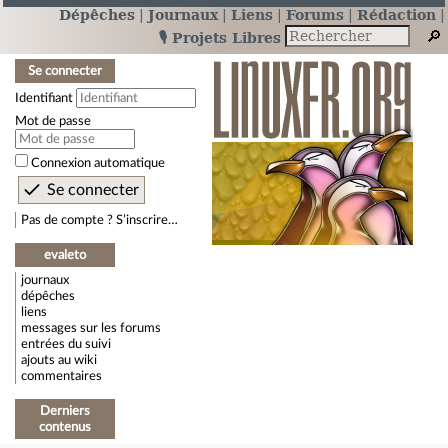
Dépêches
Journaux
Liens
Forums
Rédaction
🎙️ Projets Libres
Se connecter
Identifiant
Mot de passe
Connexion automatique
Pas de compte ? S’inscrire…
evaleto
journaux
dépêches
liens
messages sur les forums
entrées du suivi
ajouts au wiki
commentaires
Derniers
contenus