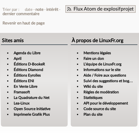
Flux Atom de explosifprojet
Trier par :
date
note
intérêt
dernier commentaire
Revenir en haut de page
Sites amis
À propos de LinuxFr.org
Agenda du Libre
Mentions légales
April
Faire un don
Éditions D-BookeR
L’équipe de LinuxFr.org
Éditions Diamond
Informations sur le site
Éditions Eyrolles
Aide / Foire aux questions
Éditions ENI
Suivi des suggestions et bogues
En Vente Libre
Wiki du site
Framasoft
Règles de modération
La Quadrature du Net
Statistiques
Lea-Linux
API pour le développement
Open Source Initiative
Code source du site
Imprimerie Grafik Plus
Plan du site