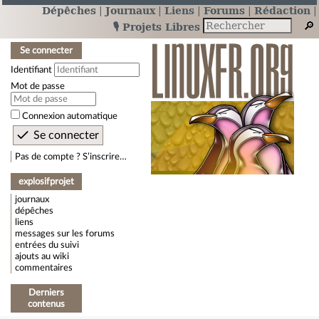
Dépêches
Journaux
Liens
Forums
Rédaction
🎙️ Projets Libres
Se connecter
Identifiant
Mot de passe
Connexion automatique
Pas de compte ? S’inscrire…
explosifprojet
journaux
dépêches
liens
messages sur les forums
entrées du suivi
ajouts au wiki
commentaires
Derniers
contenus