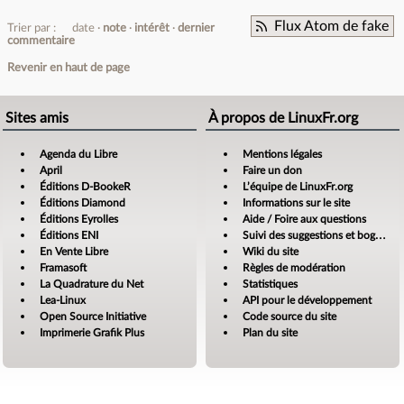
Flux Atom de fake
Trier par :
date
note
intérêt
dernier
commentaire
Revenir en haut de page
Sites amis
À propos de LinuxFr.org
Agenda du Libre
Mentions légales
April
Faire un don
Éditions D-BookeR
L’équipe de LinuxFr.org
Éditions Diamond
Informations sur le site
Éditions Eyrolles
Aide / Foire aux questions
Éditions ENI
Suivi des suggestions et bogues
En Vente Libre
Wiki du site
Framasoft
Règles de modération
La Quadrature du Net
Statistiques
Lea-Linux
API pour le développement
Open Source Initiative
Code source du site
Imprimerie Grafik Plus
Plan du site