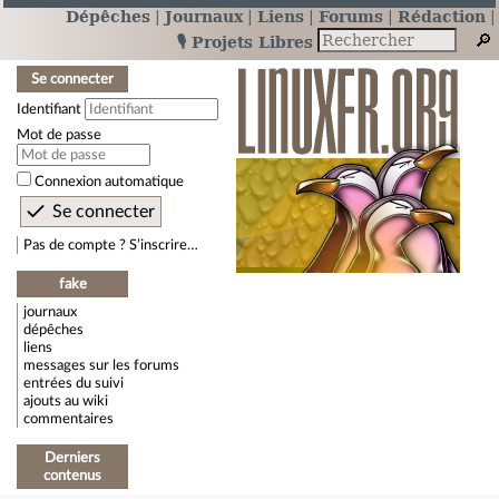
Dépêches
Journaux
Liens
Forums
Rédaction
🎙️ Projets Libres
Se connecter
Identifiant
Mot de passe
Connexion automatique
Pas de compte ? S’inscrire…
fake
journaux
dépêches
liens
messages sur les forums
entrées du suivi
ajouts au wiki
commentaires
Derniers
contenus