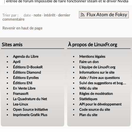
entrée de forum
Impossible de faire fonctionner steam et le driver Nvidia
Flux Atom de Foksy
Trier par :
date
note
intérêt
dernier
commentaire
Revenir en haut de page
Sites amis
À propos de LinuxFr.org
Agenda du Libre
Mentions légales
April
Faire un don
Éditions D-BookeR
L’équipe de LinuxFr.org
Éditions Diamond
Informations sur le site
Éditions Eyrolles
Aide / Foire aux questions
Éditions ENI
Suivi des suggestions et bogues
En Vente Libre
Wiki du site
Framasoft
Règles de modération
La Quadrature du Net
Statistiques
Lea-Linux
API pour le développement
Open Source Initiative
Code source du site
Imprimerie Grafik Plus
Plan du site