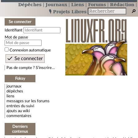
Dépêches
Journaux
Liens
Forums
Rédaction
🎙️ Projets Libres
Se connecter
Identifiant
Mot de passe
Connexion automatique
Pas de compte ? S’inscrire…
Foksy
journaux
dépêches
liens
messages sur les forums
entrées du suivi
ajouts au wiki
commentaires
Derniers
contenus