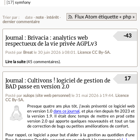
17
symfony
Flux Atom étiquette « php »
Trier par :
date
note
intérêt
dernier commentaire
-43
Journal
Brivacia : analytics web
respectueux de la vie privée AGPLv3
Posté par
Breat
le 30 juin 2026 à 08:01
.
Licence CC By‑SA.
Lire la suite
(
45 commentaires
).
17
Journal
Cultivons ! logiciel de gestion de
BAD passe en version 2.0
Posté par
xulops
(
site web personnel
)
le 31 mai 2026 à 19:44
.
Licence
CC By‑SA.
Presque quatre ans plus tôt, j'avais présenté ce logiciel web
en version 1.0
dans ce journal
, et plus rien depuis fin 2023 et
la version 1.9. Il était donc temps de mettre en prod cette
version 2.0 qui apporte quelques nouveautés et tout un tas
de correction de bugs ou petites améliorations de confort.
Pour rappel, ce logiciel a pour but d'aider à la gestion au quotidien d'une