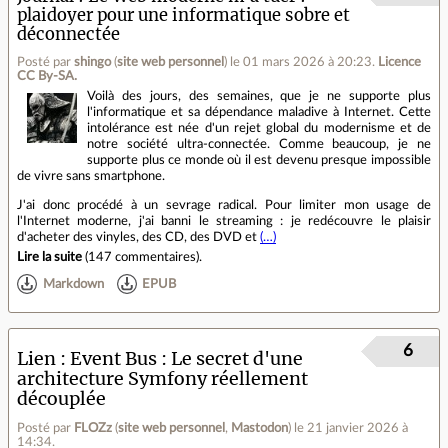
plaidoyer pour une informatique sobre et
déconnectée
Posté par
shingo
(
site web personnel
)
le 01 mars 2026 à 20:23
.
Licence
CC By‑SA.
Voilà des jours, des semaines, que je ne supporte plus
l'informatique et sa dépendance maladive à Internet. Cette
intolérance est née d'un rejet global du modernisme et de
notre société ultra-connectée. Comme beaucoup, je ne
supporte plus ce monde où il est devenu presque impossible
de vivre sans smartphone.
J'ai donc procédé à un sevrage radical. Pour limiter mon usage de
l'Internet moderne, j'ai banni le streaming : je redécouvre le plaisir
d'acheter des vinyles, des CD, des DVD et
(…)
Lire la suite
(
147 commentaires
).
Markdown
EPUB
6
Lien
Event Bus : Le secret d'une
architecture Symfony réellement
découplée
Posté par
FLOZz
(
site web personnel
,
Mastodon
)
le 21 janvier 2026 à
14:34
.