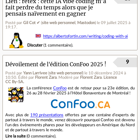
Lien
retex : cette IA vibe coding m’a
fait perdre du temps alors que je
pensais naïvement en gagner
Posté par
Gil Cot ✔
(
site web personnel
,
Mastodon
)
le 09 juillet 2025 à
19:17
.
https://albertofortin.com/writing/coding-with-ai
Discuter
(
1 commentaire
).
9
Dévoilement de l'édition ConFoo 2025 !
Posté par
Yann Larrivee
(
site web personnel
)
le 10 décembre 2024 à
10:50
.
Édité par
Florent Zara
.
Modéré par
Florent Zara
.
Licence
CC By‑SA.
La conférence
ConFoo
est de retour pour sa 23e édition, du
26 au 28 février 2025 à l’Hôtel Bonaventure de Montréal !
Avec plus de
190 présentations
offertes par une centaine d’experts de
partout à travers le monde, venez découvrir pourquoi Confoo est devenu
l’un des événements phares pour les développeurs en Amérique du Nord
et de partout à travers le monde.
Lire la suite
(
0 commentaire
).