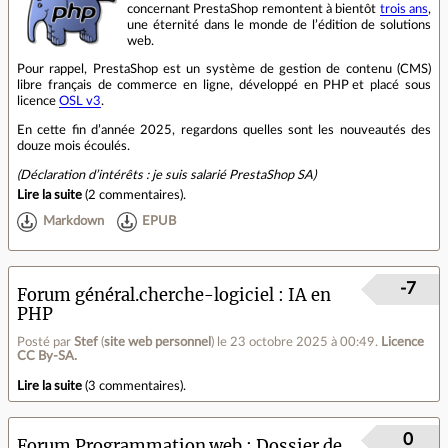
concernant PrestaShop remontent à bientôt
trois ans
,
une éternité dans le monde de l’édition de solutions
web.
Pour rappel, PrestaShop est un système de gestion de contenu (CMS)
libre français de commerce en ligne, développé en PHP et placé sous
licence
OSL v3
.
En cette fin d’année 2025, regardons quelles sont les nouveautés des
douze mois écoulés.
(Déclaration d’intérêts : je suis salarié PrestaShop SA)
Lire la suite
(
2 commentaires
).
Markdown
EPUB
-7
Forum général.cherche-logiciel
IA en
PHP
Posté par
Stef
(
site web personnel
)
le 23 octobre 2025 à 00:49
.
Licence
CC By‑SA.
Lire la suite
(
3 commentaires
).
0
Forum Programmation.web
Dossier de