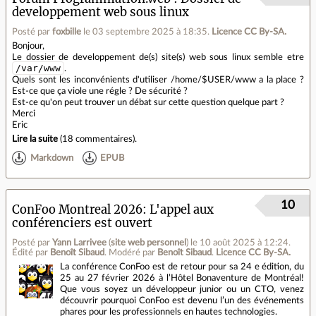
developpement web sous linux
Posté par
foxbille
le 03 septembre 2025 à 18:35
.
Licence CC By‑SA.
Bonjour,
Le dossier de developpement de(s) site(s) web sous linux semble etre
/var/www
.
Quels sont les inconvénients d'utiliser /home/$USER/www a la place ?
Est-ce que ça viole une régle ? De sécurité ?
Est-ce qu'on peut trouver un débat sur cette question quelque part ?
Merci
Eric
Lire la suite
(
18 commentaires
).
Markdown
EPUB
10
ConFoo Montreal 2026: L'appel aux
conférenciers est ouvert
Posté par
Yann Larrivee
(
site web personnel
)
le 10 août 2025 à 12:24
.
Édité par
Benoît Sibaud
.
Modéré par
Benoît Sibaud
.
Licence CC By‑SA.
La conférence ConFoo est de retour pour sa 24 e édition, du
25 au 27 février 2026 à l’Hôtel Bonaventure de Montréal!
Que vous soyez un développeur junior ou un CTO, venez
découvrir pourquoi ConFoo est devenu l’un des événements
phares pour les professionnels en hautes technologies.