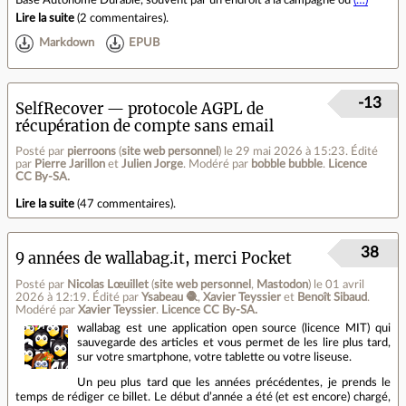
Base Autonome Durable, souvent par un endroit à la campagne où
(…)
Lire la suite
(
2 commentaires
).
Markdown
EPUB
-13
SelfRecover — protocole AGPL de
récupération de compte sans email
Posté par
pierroons
(
site web personnel
)
le 29 mai 2026 à 15:23
.
Édité
par
Pierre Jarillon
et
Julien Jorge
.
Modéré par
bobble bubble
.
Licence
CC By‑SA.
Lire la suite
(
47 commentaires
).
38
9 années de wallabag.it, merci Pocket
Posté par
Nicolas Lœuillet
(
site web personnel
,
Mastodon
)
le 01 avril
2026 à 12:19
.
Édité par
Ysabeau 🧶
,
Xavier Teyssier
et
Benoît Sibaud
.
Modéré par
Xavier Teyssier
.
Licence CC By‑SA.
wallabag est une application open source (licence MIT) qui
sauvegarde des articles et vous permet de les lire plus tard,
sur votre smartphone, votre tablette ou votre liseuse.
Un peu plus tard que les années précédentes, je prends le
temps de rédiger ce billet. Le début d’année a été (et est encore) chargé,