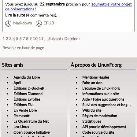
Vous avez jusqu’au
22 septembre
prochain pour
soumettre votre projet
de présentations
!
Lire la suite
(
4 commentaires
).
Markdown
EPUB
1
2
3
4
5
6
7
8
9
10
11
…
Suivant ›
Dernier ›
Revenir en haut de page
Sites amis
À propos de LinuxFr.org
Agenda du Libre
Mentions légales
April
Faire un don
Éditions D-BookeR
L’équipe de LinuxFr.org
Éditions Diamond
Informations sur le site
Éditions Eyrolles
Aide / Foire aux questions
Éditions ENI
Suivi des suggestions et bogues
En Vente Libre
Wiki du site
Framasoft
Règles de modération
La Quadrature du Net
Statistiques
Lea-Linux
API pour le développement
Open Source Initiative
Code source du site