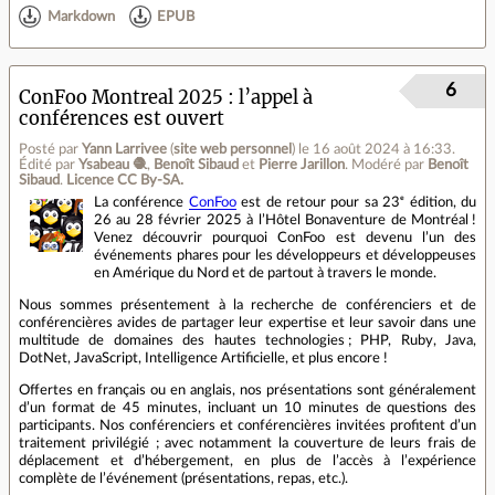
Markdown
EPUB
6
ConFoo Montreal 2025 : l’appel à
conférences est ouvert
Posté par
Yann Larrivee
(
site web personnel
)
le 16 août 2024 à 16:33
.
Édité par
Ysabeau 🧶
,
Benoît Sibaud
et
Pierre Jarillon
.
Modéré par
Benoît
Sibaud
.
Licence CC By‑SA.
La conférence
ConFoo
est de retour pour sa 23ᵉ édition, du
26 au 28 février 2025 à l’Hôtel Bonaventure de Montréal !
Venez découvrir pourquoi ConFoo est devenu l’un des
événements phares pour les développeurs et développeuses
en Amérique du Nord et de partout à travers le monde.
Nous sommes présentement à la recherche de conférenciers et de
conférencières avides de partager leur expertise et leur savoir dans une
multitude de domaines des hautes technologies ; PHP, Ruby, Java,
DotNet, JavaScript, Intelligence Artificielle, et plus encore !
Offertes en français ou en anglais, nos présentations sont généralement
d’un format de 45 minutes, incluant un 10 minutes de questions des
participants. Nos conférenciers et conférencières invitées profitent d’un
traitement privilégié ; avec notamment la couverture de leurs frais de
déplacement et d’hébergement, en plus de l’accès à l’expérience
complète de l’événement (présentations, repas, etc.).