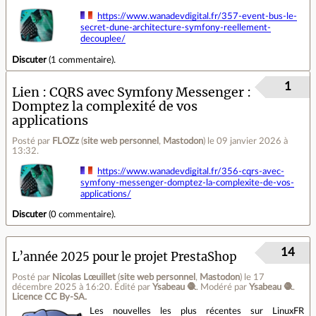
https://www.wanadevdigital.fr/357-event-bus-le-
secret-dune-architecture-symfony-reellement-
decouplee/
Discuter
(
1 commentaire
).
1
Lien
CQRS avec Symfony Messenger :
Domptez la complexité de vos
applications
Posté par
FLOZz
(
site web personnel
,
Mastodon
)
le 09 janvier 2026 à
13:32
.
https://www.wanadevdigital.fr/356-cqrs-avec-
symfony-messenger-domptez-la-complexite-de-vos-
applications/
Discuter
(
0 commentaire
).
14
L’année 2025 pour le projet PrestaShop
Posté par
Nicolas Lœuillet
(
site web personnel
,
Mastodon
)
le 17
décembre 2025 à 16:20
.
Édité par
Ysabeau 🧶
.
Modéré par
Ysabeau 🧶
.
Licence CC By‑SA.
Les nouvelles les plus récentes sur LinuxFR