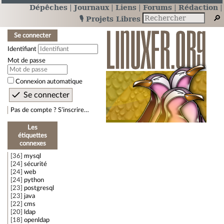
Dépêches
Journaux
Liens
Forums
Rédaction
🎙️ Projets Libres
Se connecter
Identifiant
Mot de passe
Connexion automatique
Pas de compte ? S’inscrire…
Les
étiquettes
connexes
36
mysql
24
sécurité
24
web
24
python
23
postgresql
23
java
22
cms
20
ldap
18
openldap