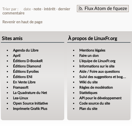
Flux Atom de fqueze
Trier par :
date
note
intérêt
dernier
commentaire
Revenir en haut de page
Sites amis
À propos de LinuxFr.org
Agenda du Libre
Mentions légales
April
Faire un don
Éditions D-BookeR
L’équipe de LinuxFr.org
Éditions Diamond
Informations sur le site
Éditions Eyrolles
Aide / Foire aux questions
Éditions ENI
Suivi des suggestions et bogues
En Vente Libre
Wiki du site
Framasoft
Règles de modération
La Quadrature du Net
Statistiques
Lea-Linux
API pour le développement
Open Source Initiative
Code source du site
Imprimerie Grafik Plus
Plan du site