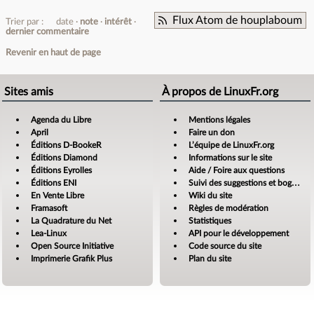
Flux Atom de houplaboum
Trier par :
date
note
intérêt
dernier commentaire
Revenir en haut de page
Sites amis
À propos de LinuxFr.org
Agenda du Libre
Mentions légales
April
Faire un don
Éditions D-BookeR
L’équipe de LinuxFr.org
Éditions Diamond
Informations sur le site
Éditions Eyrolles
Aide / Foire aux questions
Éditions ENI
Suivi des suggestions et bogues
En Vente Libre
Wiki du site
Framasoft
Règles de modération
La Quadrature du Net
Statistiques
Lea-Linux
API pour le développement
Open Source Initiative
Code source du site
Imprimerie Grafik Plus
Plan du site