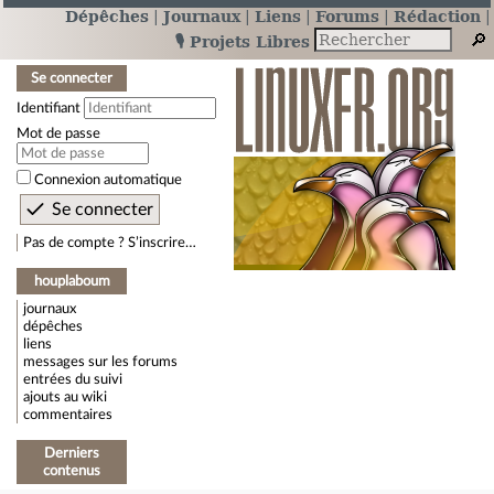
Dépêches
Journaux
Liens
Forums
Rédaction
🎙️ Projets Libres
Se connecter
Identifiant
Mot de passe
Connexion automatique
Pas de compte ? S’inscrire…
houplaboum
journaux
dépêches
liens
messages sur les forums
entrées du suivi
ajouts au wiki
commentaires
Derniers
contenus