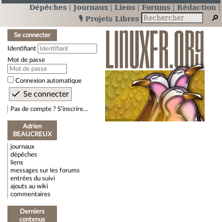
Dépêches
Journaux
Liens
Forums
Rédaction
🎙️ Projets Libres
Se connecter
Identifiant
Mot de passe
Connexion automatique
Pas de compte ? S’inscrire…
Adrien
BEAUCREUX
journaux
dépêches
liens
messages sur les forums
entrées du suivi
ajouts au wiki
commentaires
Derniers
contenus