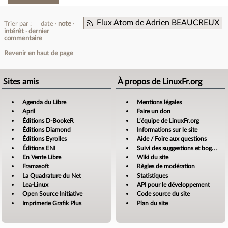
Flux Atom de Adrien BEAUCREUX
Trier par :
date
note
intérêt
dernier
commentaire
Revenir en haut de page
Sites amis
À propos de LinuxFr.org
Agenda du Libre
Mentions légales
April
Faire un don
Éditions D-BookeR
L’équipe de LinuxFr.org
Éditions Diamond
Informations sur le site
Éditions Eyrolles
Aide / Foire aux questions
Éditions ENI
Suivi des suggestions et bogues
En Vente Libre
Wiki du site
Framasoft
Règles de modération
La Quadrature du Net
Statistiques
Lea-Linux
API pour le développement
Open Source Initiative
Code source du site
Imprimerie Grafik Plus
Plan du site