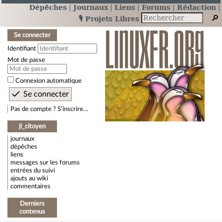
Dépêches
Journaux
Liens
Forums
Rédaction
🎙️ Projets Libres
Se connecter
Identifiant
Mot de passe
Connexion automatique
Pas de compte ? S’inscrire…
jl_citoyen
journaux
dépêches
liens
messages sur les forums
entrées du suivi
ajouts au wiki
commentaires
Derniers
contenus