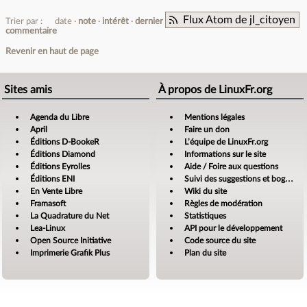
Flux Atom de jl_citoyen
Trier par :
date
note
intérêt
dernier
commentaire
Revenir en haut de page
Sites amis
À propos de LinuxFr.org
Agenda du Libre
Mentions légales
April
Faire un don
Éditions D-BookeR
L’équipe de LinuxFr.org
Éditions Diamond
Informations sur le site
Éditions Eyrolles
Aide / Foire aux questions
Éditions ENI
Suivi des suggestions et bogues
En Vente Libre
Wiki du site
Framasoft
Règles de modération
La Quadrature du Net
Statistiques
Lea-Linux
API pour le développement
Open Source Initiative
Code source du site
Imprimerie Grafik Plus
Plan du site