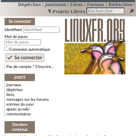
Dépêches
Journaux
Liens
Forums
Rédaction
🎙️ Projets Libres
Se connecter
Identifiant
Mot de passe
Connexion automatique
Pas de compte ? S’inscrire…
jmb55
journaux
dépêches
liens
messages sur les forums
entrées du suivi
ajouts au wiki
commentaires
Derniers
contenus