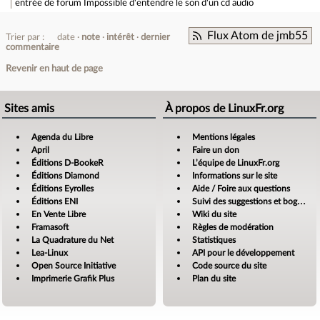
entrée de forum
Impossible d'entendre le son d'un cd audio
Flux Atom de jmb55
Trier par :
date
note
intérêt
dernier
commentaire
Revenir en haut de page
Sites amis
À propos de LinuxFr.org
Agenda du Libre
Mentions légales
April
Faire un don
Éditions D-BookeR
L’équipe de LinuxFr.org
Éditions Diamond
Informations sur le site
Éditions Eyrolles
Aide / Foire aux questions
Éditions ENI
Suivi des suggestions et bogues
En Vente Libre
Wiki du site
Framasoft
Règles de modération
La Quadrature du Net
Statistiques
Lea-Linux
API pour le développement
Open Source Initiative
Code source du site
Imprimerie Grafik Plus
Plan du site