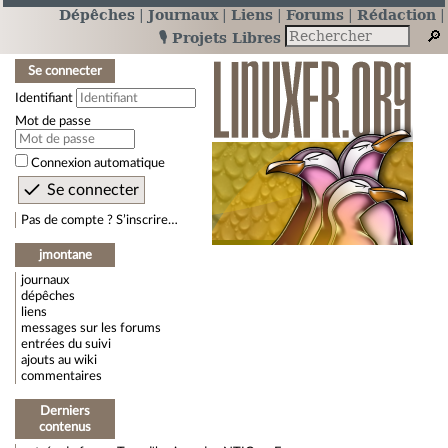
Dépêches
Journaux
Liens
Forums
Rédaction
🎙️ Projets Libres
Se connecter
Identifiant
Mot de passe
Connexion automatique
Pas de compte ? S’inscrire…
jmontane
journaux
dépêches
liens
messages sur les forums
entrées du suivi
ajouts au wiki
commentaires
Derniers
contenus