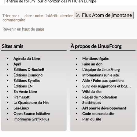
entrée de forum
Tour d'horizon des NTIC en Europe
Flux Atom de jmontane
Trier par :
date
note
intérêt
dernier
commentaire
Revenir en haut de page
Sites amis
À propos de LinuxFr.org
Agenda du Libre
Mentions légales
April
Faire un don
Éditions D-BookeR
L’équipe de LinuxFr.org
Éditions Diamond
Informations sur le site
Éditions Eyrolles
Aide / Foire aux questions
Éditions ENI
Suivi des suggestions et bogues
En Vente Libre
Wiki du site
Framasoft
Règles de modération
La Quadrature du Net
Statistiques
Lea-Linux
API pour le développement
Open Source Initiative
Code source du site
Imprimerie Grafik Plus
Plan du site