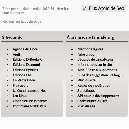
Flux Atom de Seb
Trier par :
date
note
intérêt
dernier
commentaire
Revenir en haut de page
Sites amis
À propos de LinuxFr.org
Agenda du Libre
Mentions légales
April
Faire un don
Éditions D-BookeR
L’équipe de LinuxFr.org
Éditions Diamond
Informations sur le site
Éditions Eyrolles
Aide / Foire aux questions
Éditions ENI
Suivi des suggestions et bogues
En Vente Libre
Wiki du site
Framasoft
Règles de modération
La Quadrature du Net
Statistiques
Lea-Linux
API pour le développement
Open Source Initiative
Code source du site
Imprimerie Grafik Plus
Plan du site