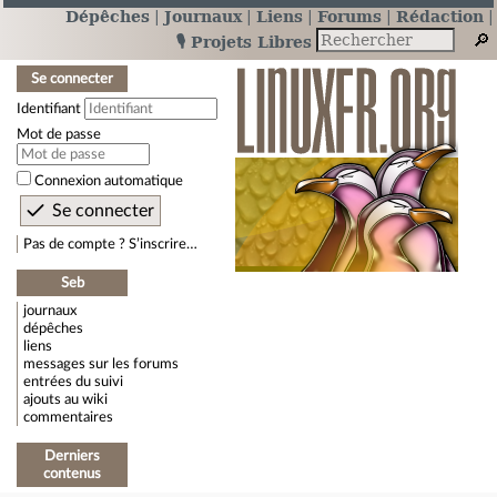
Dépêches
Journaux
Liens
Forums
Rédaction
🎙️ Projets Libres
Se connecter
Identifiant
Mot de passe
Connexion automatique
Pas de compte ? S’inscrire…
Seb
journaux
dépêches
liens
messages sur les forums
entrées du suivi
ajouts au wiki
commentaires
Derniers
contenus