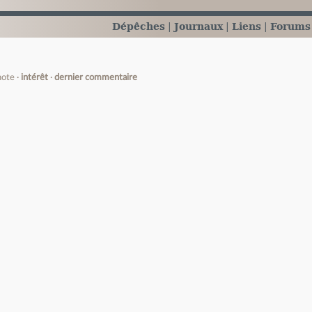
Dépêches
Journaux
Liens
Forums
note
intérêt
dernier commentaire
e