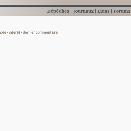
Dépêches
Journaux
Liens
Forums
note
intérêt
dernier commentaire
e