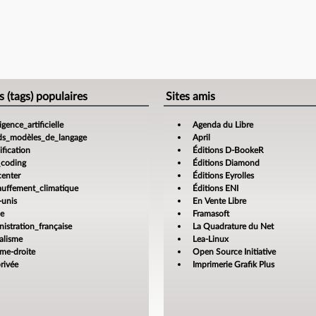
s (tags) populaires
Sites amis
ligence_artificielle
Agenda du Libre
ds_modèles_de_langage
April
fication
Éditions D-BookeR
_coding
Éditions Diamond
center
Éditions Eyrolles
auffement_climatique
Éditions ENI
-unis
En Vente Libre
ce
Framasoft
istration_française
La Quadrature du Net
alisme
Lea-Linux
ême-droite
Open Source Initiative
rivée
Imprimerie Grafik Plus