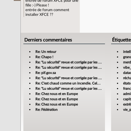
entrée de forum
XFCE pour une
fille :-) Please !
entrée de forum
comment
installer XFCE ??
Derniers commentaires
Étiquette
Re: Un retour
intel
Re: Chapo !
gran
Re: "Lu sécurité" revue et corrigée par les banques
merdi
Re: "Lu sécurité" revue et corrigée par les banques
vibe
Re: pif.gov.sa
data
Re: "Lu sécurité" revue et corrigée par les banques
réch
Re: C'est chaud comme un incendie. Cela m'enrage!
états
Re: "Lu sécurité" revue et corrigée par les banques
fran
Re: Chez nous et en Europe
admin
Re: Chez nous et en Europe
capit
Re: Chez nous et en Europe
extr
Re: Fédération
vie_p