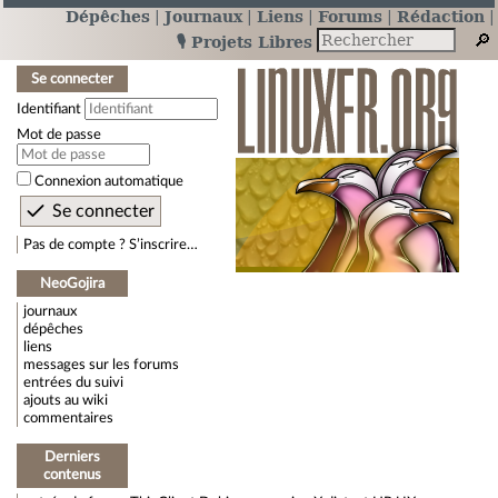
Dépêches
Journaux
Liens
Forums
Rédaction
🎙️ Projets Libres
Se connecter
Identifiant
Mot de passe
Connexion automatique
Pas de compte ? S’inscrire…
NeoGojira
journaux
dépêches
liens
messages sur les forums
entrées du suivi
ajouts au wiki
commentaires
Derniers
contenus