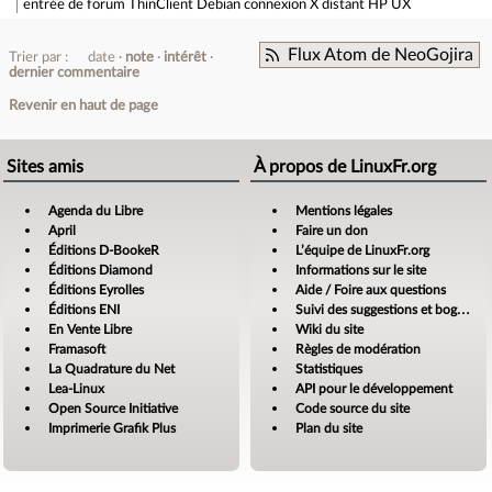
entrée de forum
ThinClient Debian connexion X distant HP UX
Flux Atom de NeoGojira
Trier par :
date
note
intérêt
dernier commentaire
Revenir en haut de page
Sites amis
À propos de LinuxFr.org
Agenda du Libre
Mentions légales
April
Faire un don
Éditions D-BookeR
L’équipe de LinuxFr.org
Éditions Diamond
Informations sur le site
Éditions Eyrolles
Aide / Foire aux questions
Éditions ENI
Suivi des suggestions et bogues
En Vente Libre
Wiki du site
Framasoft
Règles de modération
La Quadrature du Net
Statistiques
Lea-Linux
API pour le développement
Open Source Initiative
Code source du site
Imprimerie Grafik Plus
Plan du site