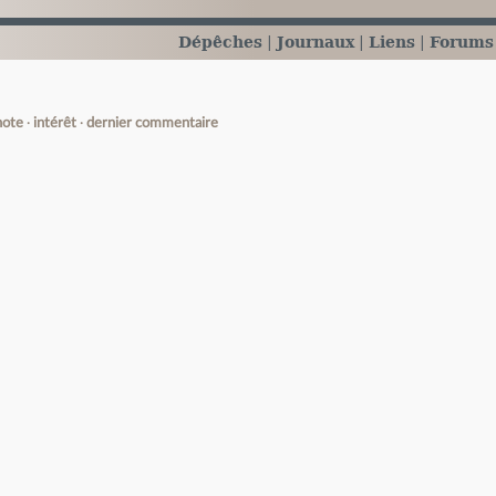
Dépêches
Journaux
Liens
Forums
note
intérêt
dernier commentaire
e