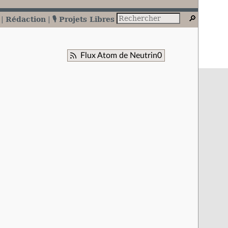
Rédaction
🎙️ Projets Libres
Flux Atom de Neutrin0