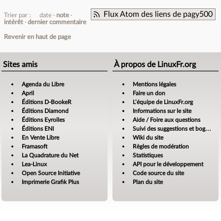
Flux Atom des liens de pagy500
Trier par :
date
note
intérêt
dernier commentaire
Revenir en haut de page
Sites amis
À propos de LinuxFr.org
Agenda du Libre
Mentions légales
April
Faire un don
Éditions D-BookeR
L’équipe de LinuxFr.org
Éditions Diamond
Informations sur le site
Éditions Eyrolles
Aide / Foire aux questions
Éditions ENI
Suivi des suggestions et bogues
En Vente Libre
Wiki du site
Framasoft
Règles de modération
La Quadrature du Net
Statistiques
Lea-Linux
API pour le développement
Open Source Initiative
Code source du site
Imprimerie Grafik Plus
Plan du site