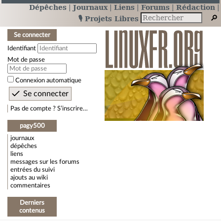
Dépêches
Journaux
Liens
Forums
Rédaction
🎙️ Projets Libres
Se connecter
Identifiant
Mot de passe
Connexion automatique
Pas de compte ? S’inscrire…
pagy500
journaux
dépêches
liens
messages sur les forums
entrées du suivi
ajouts au wiki
commentaires
Derniers
contenus