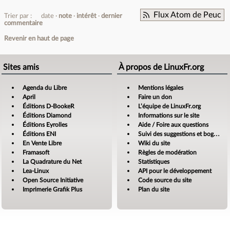
Flux Atom de Peuc
Trier par :
date
note
intérêt
dernier
commentaire
Revenir en haut de page
Sites amis
À propos de LinuxFr.org
Agenda du Libre
Mentions légales
April
Faire un don
Éditions D-BookeR
L’équipe de LinuxFr.org
Éditions Diamond
Informations sur le site
Éditions Eyrolles
Aide / Foire aux questions
Éditions ENI
Suivi des suggestions et bogues
En Vente Libre
Wiki du site
Framasoft
Règles de modération
La Quadrature du Net
Statistiques
Lea-Linux
API pour le développement
Open Source Initiative
Code source du site
Imprimerie Grafik Plus
Plan du site