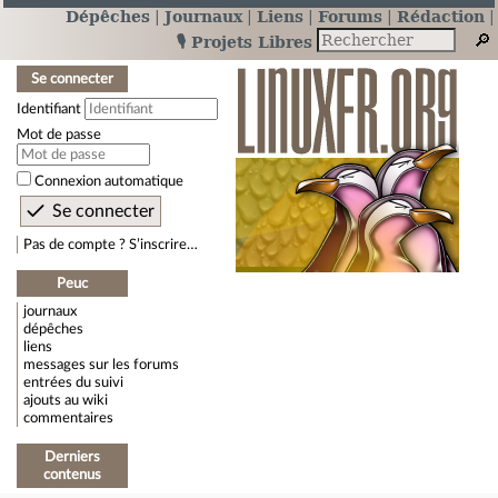
Dépêches
Journaux
Liens
Forums
Rédaction
🎙️ Projets Libres
Se connecter
Identifiant
Mot de passe
Connexion automatique
Pas de compte ? S’inscrire…
Peuc
journaux
dépêches
liens
messages sur les forums
entrées du suivi
ajouts au wiki
commentaires
Derniers
contenus