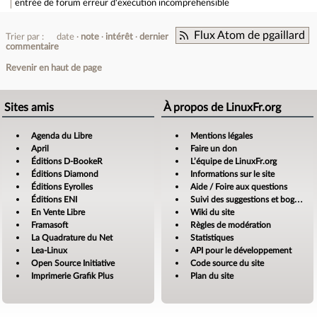
entrée de forum
erreur d'execution incomprehensible
Flux Atom de pgaillard
Trier par :
date
note
intérêt
dernier
commentaire
Revenir en haut de page
Sites amis
À propos de LinuxFr.org
Agenda du Libre
Mentions légales
April
Faire un don
Éditions D-BookeR
L’équipe de LinuxFr.org
Éditions Diamond
Informations sur le site
Éditions Eyrolles
Aide / Foire aux questions
Éditions ENI
Suivi des suggestions et bogues
En Vente Libre
Wiki du site
Framasoft
Règles de modération
La Quadrature du Net
Statistiques
Lea-Linux
API pour le développement
Open Source Initiative
Code source du site
Imprimerie Grafik Plus
Plan du site