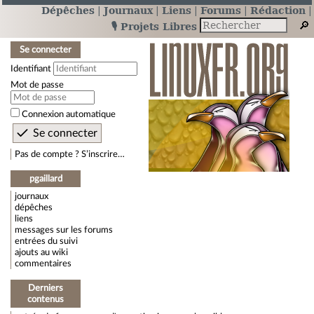
Dépêches
Journaux
Liens
Forums
Rédaction
🎙️ Projets Libres
Se connecter
Identifiant
Mot de passe
Connexion automatique
Pas de compte ? S’inscrire…
pgaillard
journaux
dépêches
liens
messages sur les forums
entrées du suivi
ajouts au wiki
commentaires
Derniers
contenus