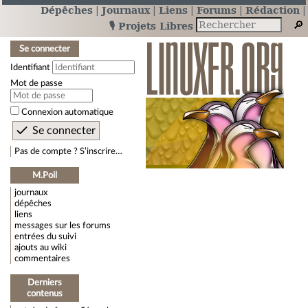
Dépêches
Journaux
Liens
Forums
Rédaction
🎙️ Projets Libres
Se connecter
Identifiant
Mot de passe
Connexion automatique
Pas de compte ? S’inscrire…
M.Poil
journaux
dépêches
liens
messages sur les forums
entrées du suivi
ajouts au wiki
commentaires
Derniers
contenus