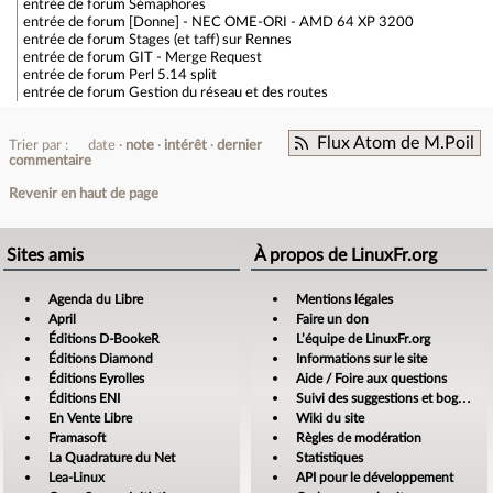
entrée de forum
Sémaphores
entrée de forum
[Donne] - NEC OME-ORI - AMD 64 XP 3200
entrée de forum
Stages (et taff) sur Rennes
entrée de forum
GIT - Merge Request
entrée de forum
Perl 5.14 split
entrée de forum
Gestion du réseau et des routes
Flux Atom de M.Poil
Trier par :
date
note
intérêt
dernier
commentaire
Revenir en haut de page
Sites amis
À propos de LinuxFr.org
Agenda du Libre
Mentions légales
April
Faire un don
Éditions D-BookeR
L’équipe de LinuxFr.org
Éditions Diamond
Informations sur le site
Éditions Eyrolles
Aide / Foire aux questions
Éditions ENI
Suivi des suggestions et bogues
En Vente Libre
Wiki du site
Framasoft
Règles de modération
La Quadrature du Net
Statistiques
Lea-Linux
API pour le développement