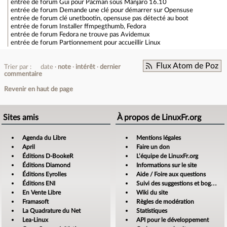
entrée de forum
Gui pour Pacman sous Manjaro 16.10
entrée de forum
Demande une clé pour démarrer sur Opensuse
entrée de forum
clé unetbootin, opensuse pas détecté au boot
entrée de forum
Installer ffmpegthumb, Fedora
entrée de forum
Fedora ne trouve pas Avidemux
entrée de forum
Partionnement pour accueillir Linux
Flux Atom de Poz
Trier par :
date
note
intérêt
dernier
commentaire
Revenir en haut de page
Sites amis
À propos de LinuxFr.org
Agenda du Libre
Mentions légales
April
Faire un don
Éditions D-BookeR
L’équipe de LinuxFr.org
Éditions Diamond
Informations sur le site
Éditions Eyrolles
Aide / Foire aux questions
Éditions ENI
Suivi des suggestions et bogues
En Vente Libre
Wiki du site
Framasoft
Règles de modération
La Quadrature du Net
Statistiques
Lea-Linux
API pour le développement