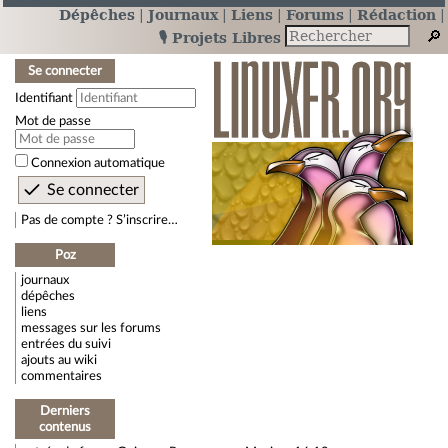
Dépêches
Journaux
Liens
Forums
Rédaction
🎙️ Projets Libres
Se connecter
Identifiant
Mot de passe
Connexion automatique
Pas de compte ? S’inscrire…
Poz
journaux
dépêches
liens
messages sur les forums
entrées du suivi
ajouts au wiki
commentaires
Derniers
contenus