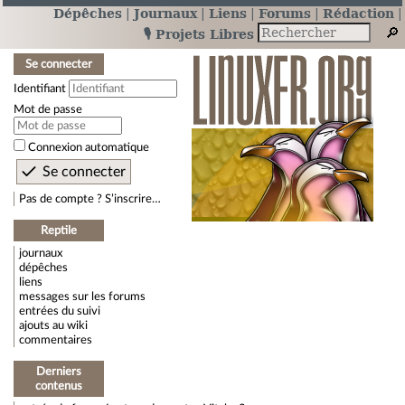
Dépêches
Journaux
Liens
Forums
Rédaction
🎙️ Projets Libres
Se connecter
Identifiant
Mot de passe
Connexion automatique
Pas de compte ? S’inscrire…
Reptile
journaux
dépêches
liens
messages sur les forums
entrées du suivi
ajouts au wiki
commentaires
Derniers
contenus