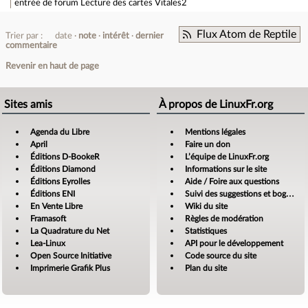
entrée de forum
Lecture des cartes Vitales2
Flux Atom de Reptile
Trier par :
date
note
intérêt
dernier
commentaire
Revenir en haut de page
Sites amis
À propos de LinuxFr.org
Agenda du Libre
Mentions légales
April
Faire un don
Éditions D-BookeR
L’équipe de LinuxFr.org
Éditions Diamond
Informations sur le site
Éditions Eyrolles
Aide / Foire aux questions
Éditions ENI
Suivi des suggestions et bogues
En Vente Libre
Wiki du site
Framasoft
Règles de modération
La Quadrature du Net
Statistiques
Lea-Linux
API pour le développement
Open Source Initiative
Code source du site
Imprimerie Grafik Plus
Plan du site