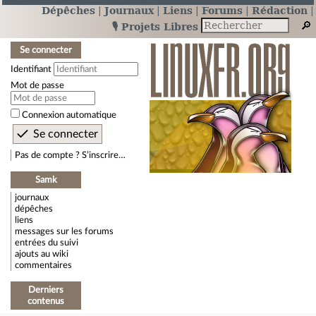
Dépêches
Journaux
Liens
Forums
Rédaction
🎙️ Projets Libres
Se connecter
Identifiant
Mot de passe
Connexion automatique
Pas de compte ? S’inscrire…
Samk
journaux
dépêches
liens
messages sur les forums
entrées du suivi
ajouts au wiki
commentaires
Derniers
contenus