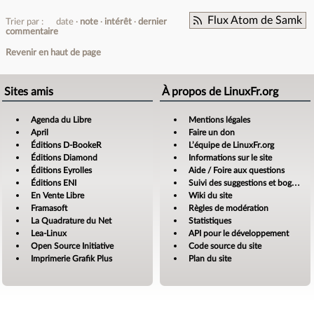
Flux Atom de Samk
Trier par :
date
note
intérêt
dernier
commentaire
Revenir en haut de page
Sites amis
À propos de LinuxFr.org
Agenda du Libre
Mentions légales
April
Faire un don
Éditions D-BookeR
L’équipe de LinuxFr.org
Éditions Diamond
Informations sur le site
Éditions Eyrolles
Aide / Foire aux questions
Éditions ENI
Suivi des suggestions et bogues
En Vente Libre
Wiki du site
Framasoft
Règles de modération
La Quadrature du Net
Statistiques
Lea-Linux
API pour le développement
Open Source Initiative
Code source du site
Imprimerie Grafik Plus
Plan du site