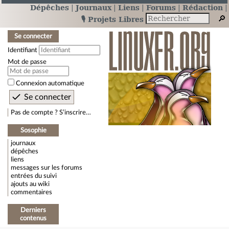
Dépêches
Journaux
Liens
Forums
Rédaction
🎙️ Projets Libres
Se connecter
Identifiant
Mot de passe
Connexion automatique
Pas de compte ? S’inscrire…
Sosophie
journaux
dépêches
liens
messages sur les forums
entrées du suivi
ajouts au wiki
commentaires
Derniers
contenus