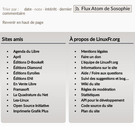
Flux Atom de Sosophie
Trier par :
date
note
intérêt
dernier
commentaire
Revenir en haut de page
Sites amis
À propos de LinuxFr.org
Agenda du Libre
Mentions légales
April
Faire un don
Éditions D-BookeR
L’équipe de LinuxFr.org
Éditions Diamond
Informations sur le site
Éditions Eyrolles
Aide / Foire aux questions
Éditions ENI
Suivi des suggestions et bogues
En Vente Libre
Wiki du site
Framasoft
Règles de modération
La Quadrature du Net
Statistiques
Lea-Linux
API pour le développement
Open Source Initiative
Code source du site
Imprimerie Grafik Plus
Plan du site