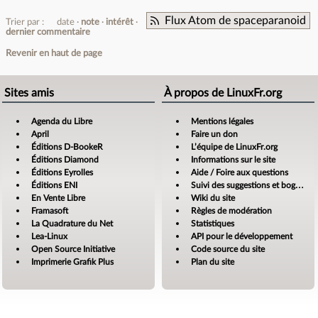
Flux Atom de spaceparanoid
Trier par :
date
note
intérêt
dernier commentaire
Revenir en haut de page
Sites amis
À propos de LinuxFr.org
Agenda du Libre
Mentions légales
April
Faire un don
Éditions D-BookeR
L’équipe de LinuxFr.org
Éditions Diamond
Informations sur le site
Éditions Eyrolles
Aide / Foire aux questions
Éditions ENI
Suivi des suggestions et bogues
En Vente Libre
Wiki du site
Framasoft
Règles de modération
La Quadrature du Net
Statistiques
Lea-Linux
API pour le développement
Open Source Initiative
Code source du site
Imprimerie Grafik Plus
Plan du site