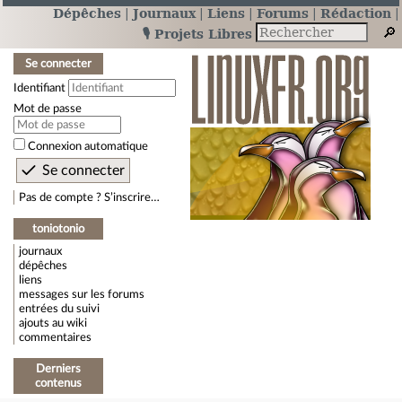
Dépêches
Journaux
Liens
Forums
Rédaction
🎙️ Projets Libres
Se connecter
Identifiant
Mot de passe
Connexion automatique
Pas de compte ? S’inscrire…
toniotonio
journaux
dépêches
liens
messages sur les forums
entrées du suivi
ajouts au wiki
commentaires
Derniers
contenus