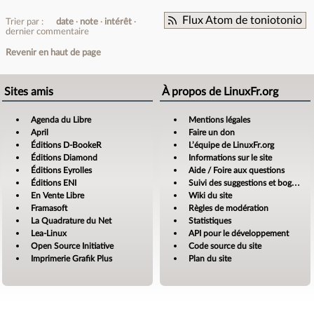
Flux Atom de toniotonio
Trier par :
date
note
intérêt
dernier commentaire
Revenir en haut de page
Sites amis
À propos de LinuxFr.org
Agenda du Libre
Mentions légales
April
Faire un don
Éditions D-BookeR
L’équipe de LinuxFr.org
Éditions Diamond
Informations sur le site
Éditions Eyrolles
Aide / Foire aux questions
Éditions ENI
Suivi des suggestions et bogues
En Vente Libre
Wiki du site
Framasoft
Règles de modération
La Quadrature du Net
Statistiques
Lea-Linux
API pour le développement
Open Source Initiative
Code source du site
Imprimerie Grafik Plus
Plan du site