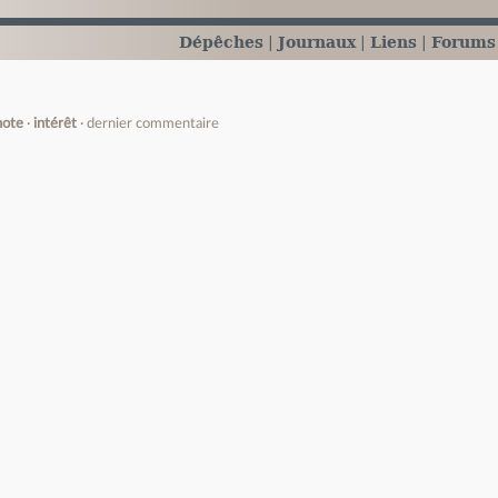
Dépêches
Journaux
Liens
Forums
note
intérêt
dernier commentaire
e