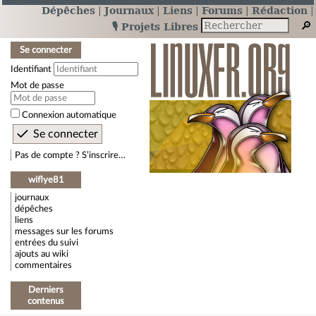
Dépêches
Journaux
Liens
Forums
Rédaction
🎙️ Projets Libres
Se connecter
Identifiant
Mot de passe
Connexion automatique
Pas de compte ? S’inscrire…
wiflye81
journaux
dépêches
liens
messages sur les forums
entrées du suivi
ajouts au wiki
commentaires
Derniers
contenus