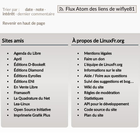
Flux Atom des liens de wiflye81
Trier par :
date
note
intérêt
dernier commentaire
Revenir en haut de page
Sites amis
À propos de LinuxFr.org
Agenda du Libre
Mentions légales
April
Faire un don
Éditions D-BookeR
L’équipe de LinuxFr.org
Éditions Diamond
Informations sur le site
Éditions Eyrolles
Aide / Foire aux questions
Éditions ENI
Suivi des suggestions et bogues
En Vente Libre
Wiki du site
Framasoft
Règles de modération
La Quadrature du Net
Statistiques
Lea-Linux
API pour le développement
Open Source Initiative
Code source du site
Imprimerie Grafik Plus
Plan du site