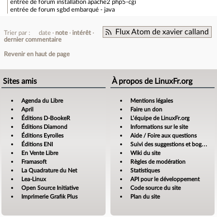
entrée de forum
installation apache2 php5-cgi
entrée de forum
sgbd embarqué - java
Flux Atom de xavier calland
Trier par :
date
note
intérêt
dernier commentaire
Revenir en haut de page
Sites amis
À propos de LinuxFr.org
Agenda du Libre
Mentions légales
April
Faire un don
Éditions D-BookeR
L’équipe de LinuxFr.org
Éditions Diamond
Informations sur le site
Éditions Eyrolles
Aide / Foire aux questions
Éditions ENI
Suivi des suggestions et bogues
En Vente Libre
Wiki du site
Framasoft
Règles de modération
La Quadrature du Net
Statistiques
Lea-Linux
API pour le développement
Open Source Initiative
Code source du site
Imprimerie Grafik Plus
Plan du site