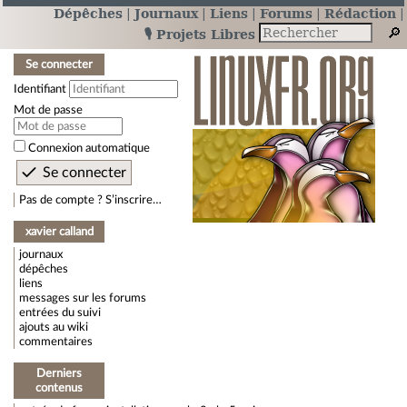
Dépêches
Journaux
Liens
Forums
Rédaction
🎙️ Projets Libres
Se connecter
Identifiant
Mot de passe
Connexion automatique
Pas de compte ? S’inscrire…
xavier calland
journaux
dépêches
liens
messages sur les forums
entrées du suivi
ajouts au wiki
commentaires
Derniers
contenus