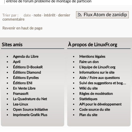
entrée de forum
probleme de montage de particion
Flux Atom de zanidip
Trier par :
date
note
intérêt
dernier
commentaire
Revenir en haut de page
Sites amis
À propos de LinuxFr.org
Agenda du Libre
Mentions légales
April
Faire un don
Éditions D-BookeR
L’équipe de LinuxFr.org
Éditions Diamond
Informations sur le site
Éditions Eyrolles
Aide / Foire aux questions
Éditions ENI
Suivi des suggestions et bogues
En Vente Libre
Wiki du site
Framasoft
Règles de modération
La Quadrature du Net
Statistiques
Lea-Linux
API pour le développement
Open Source Initiative
Code source du site
Imprimerie Grafik Plus
Plan du site