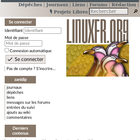
Dépêches
Journaux
Liens
Forums
Rédaction
🎙️ Projets Libres
Se connecter
Identifiant
Mot de passe
Connexion automatique
Pas de compte ? S’inscrire…
zanidip
journaux
dépêches
liens
messages sur les forums
entrées du suivi
ajouts au wiki
commentaires
Derniers
contenus