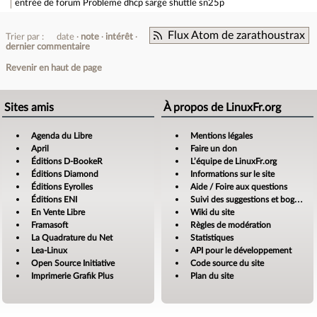
entrée de forum
Probleme dhcp sarge shuttle sn25p
Flux Atom de zarathoustrax
Trier par :
date
note
intérêt
dernier commentaire
Revenir en haut de page
Sites amis
À propos de LinuxFr.org
Agenda du Libre
Mentions légales
April
Faire un don
Éditions D-BookeR
L’équipe de LinuxFr.org
Éditions Diamond
Informations sur le site
Éditions Eyrolles
Aide / Foire aux questions
Éditions ENI
Suivi des suggestions et bogues
En Vente Libre
Wiki du site
Framasoft
Règles de modération
La Quadrature du Net
Statistiques
Lea-Linux
API pour le développement
Open Source Initiative
Code source du site
Imprimerie Grafik Plus
Plan du site