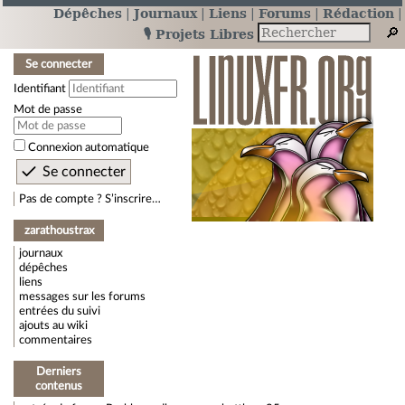
Dépêches
Journaux
Liens
Forums
Rédaction
🎙️ Projets Libres
Se connecter
Identifiant
Mot de passe
Connexion automatique
Pas de compte ? S’inscrire…
zarathoustrax
journaux
dépêches
liens
messages sur les forums
entrées du suivi
ajouts au wiki
commentaires
Derniers
contenus