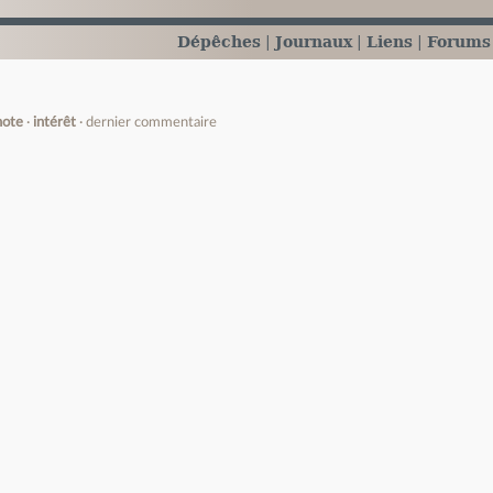
Dépêches
Journaux
Liens
Forums
note
intérêt
dernier commentaire
e