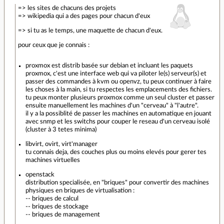
=> les sites de chacuns des projets
=> wikipedia qui a des pages pour chacun d'eux
=> si tu as le temps, une maquette de chacun d'eux.
pour ceux que je connais :
proxmox est distrib basée sur debian et incluant les paquets
proxmox, c'est une interface web qui va piloter le(s) serveur(s) et
passer des commandes à kvm ou openvz, tu peux continuer à faire
les choses à la main, si tu respectes les emplacements des fichiers.
tu peux monter plusieurs proxmox comme un seul cluster et passer
ensuite manuellement les machines d'un "cerveau" à "l'autre".
il y a la possiblité de passer les machines en automatique en jouant
avec snmp et les switchs pour couper le reseau d'un cerveau isolé
(cluster à 3 tetes minima)
libvirt, ovirt, virt'manager
tu connais deja, des couches plus ou moins elevés pour gerer tes
machines virtuelles
openstack
distribution specialisée, en "briques" pour convertir des machines
physiques en briques de virtualisation :
-- briques de calcul
-- briques de stockage
-- briques de management