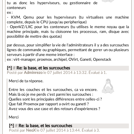
tu as donc les hyperviseurs, ou gestionnaire de
conteneurs
ex :
- KVM, Qemu pour les hyperviseurs (tu virtualises une machine
complete, depuis le CPU jusqu'au peripherique)
- OpenVZ/LXC pour les conteneurs (tu utilises le meme noyau que la
machine principale, mais tu cloisonne tes processus, ram, disque avec
possibilité de mettre des quotas)
par dessus, pour simplifier la vie de l'adminitrateurs il y a des surcouches
lignes de commande ou graphiques, permettant de gerer un ou plusieurs
serveurs à partir d'une meme interface :
ex : virt-manager, proxmox, archipel, OVirt, Ganeti, Openstack
[^]
#
Re: la base, et les surcouches
Posté par
Adminrezo
le 07 juillet 2014 à 13:32
.
Évalué à
1
.
Merci de ta réponse.
Entre les couches et les surcouches, ca va encore.
Mais là où je me perds c'est parmi les surcouches :
Quelles sont les principales différences entre celles-ci ?
Que fait Proxmox par rapport a ovirt ou ganeti ?
Avez vous des use case et des retours d'expériences ?
Merci
[^]
#
Re: la base, et les surcouches
Posté par
NeoX
le 07 juillet 2014 à 13:44
.
Évalué à
3
.