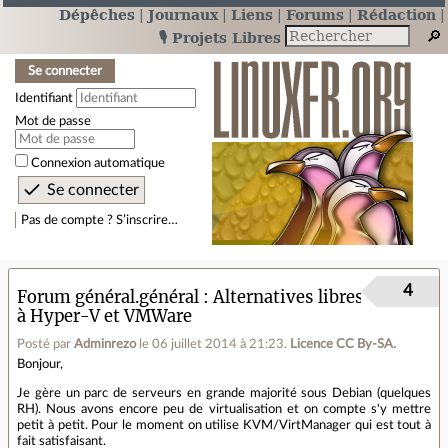
Dépêches
Journaux
Liens
Forums
Rédaction
🎙️ Projets Libres
Se connecter
Identifiant
Mot de passe
Connexion automatique
Pas de compte ? S’inscrire…
4
Forum général.général
Alternatives libres
à Hyper-V et VMWare
Posté par
Adminrezo
le 06 juillet 2014 à 21:23
.
Licence CC By‑SA.
Bonjour,
Je gère un parc de serveurs en grande majorité sous Debian (quelques
RH). Nous avons encore peu de virtualisation et on compte s'y mettre
petit à petit. Pour le moment on utilise KVM/VirtManager qui est tout à
fait satisfaisant.