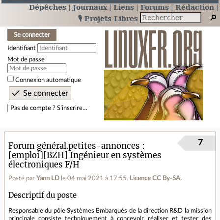
Dépêches
Journaux
Liens
Forums
Rédaction
🎙️ Projets Libres
Se connecter
Identifiant
Mot de passe
Connexion automatique
Pas de compte ? S’inscrire…
7
Forum général.petites-annonces
[emploi][BZH] Ingénieur en systèmes
électroniques F/H
Posté par
Yann LD
le 04 mai 2021 à 17:55
.
Licence CC By‑SA.
Descriptif du poste
Responsable du pôle Systèmes Embarqués de la direction R&D la mission
principale consiste techniquement à concevoir, réaliser et tester des