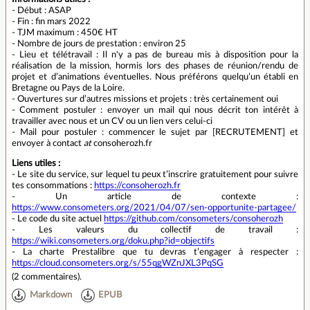
- Début : ASAP
- Fin : fin mars 2022
- TJM maximum : 450€ HT
- Nombre de jours de prestation : environ 25
- Lieu et télétravail : Il n'y a pas de bureau mis à disposition pour la
réalisation de la mission, hormis lors des phases de réunion/rendu de
projet et d’animations éventuelles. Nous préférons quelqu’un établi en
Bretagne ou Pays de la Loire.
- Ouvertures sur d’autres missions et projets : très certainement oui
- Comment postuler : envoyer un mail qui nous décrit ton intérêt à
travailler avec nous et un CV ou un lien vers celui-ci
- Mail pour postuler : commencer le sujet par [RECRUTEMENT] et
envoyer à contact
at
consoherozh.fr
Liens utiles :
- Le site du service, sur lequel tu peux t’inscrire gratuitement pour suivre
tes consommations :
https://consoherozh.fr
- Un article de contexte :
https://www.consometers.org/2021/04/07/sen-opportunite-partagee/
- Le code du site actuel
https://github.com/consometers/consoherozh
- Les valeurs du collectif de travail :
https://wiki.consometers.org/doku.php?id=objectifs
- La charte Prestalibre que tu devras t’engager à respecter :
https://cloud.consometers.org/s/55qgWZnJXL3PqSG
(
2 commentaires
).
Markdown
EPUB