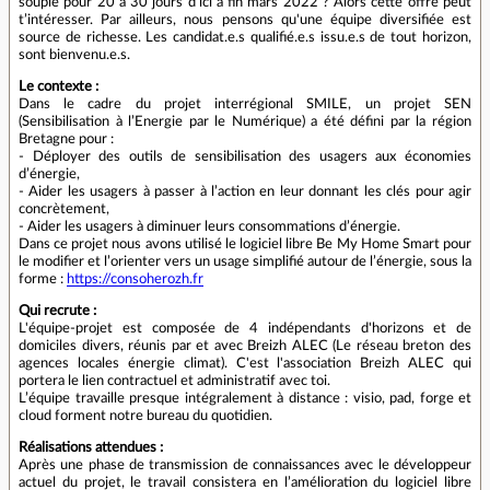
souple pour 20 à 30 jours d’ici à fin mars 2022 ? Alors cette offre peut
t’intéresser. Par ailleurs, nous pensons qu'une équipe diversifiée est
source de richesse. Les candidat.e.s qualifié.e.s issu.e.s de tout horizon,
sont bienvenu.e.s.
Le contexte :
Dans le cadre du projet interrégional SMILE, un projet SEN
(Sensibilisation à l’Energie par le Numérique) a été défini par la région
Bretagne pour :
- Déployer des outils de sensibilisation des usagers aux économies
d’énergie,
- Aider les usagers à passer à l’action en leur donnant les clés pour agir
concrètement,
- Aider les usagers à diminuer leurs consommations d’énergie.
Dans ce projet nous avons utilisé le logiciel libre Be My Home Smart pour
le modifier et l’orienter vers un usage simplifié autour de l’énergie, sous la
forme :
https://consoherozh.fr
Qui recrute :
L'équipe-projet est composée de 4 indépendants d'horizons et de
domiciles divers, réunis par et avec Breizh ALEC (Le réseau breton des
agences locales énergie climat). C'est l'association Breizh ALEC qui
portera le lien contractuel et administratif avec toi.
L’équipe travaille presque intégralement à distance : visio, pad, forge et
cloud forment notre bureau du quotidien.
Réalisations attendues :
Après une phase de transmission de connaissances avec le développeur
actuel du projet, le travail consistera en l’amélioration du logiciel libre