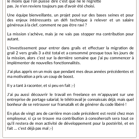
le moins que l'on puisse dire c'est que ne le regrette
pas. Je n'en reviens toujours pas d'avoir été choisi.
Une équipe bienveillante, un projet posé sur des bases seines et pour
des enjeux intéressants un défi technique à relever et un salaire
généreux à la clef, comment ne pas être ravi ?
La mission s'achève, mais je ne vais pas stopper ma contribution pour
autant.
L'investissement pour entrer dans grails et effectuer la migration de
grail 2 vers grails 3 a été total et a consommé presque tous les jours de
la mission, alors c'est sur la dernière semaine que j'ai pu commencer à
implémenter de nouvelles fonctionnalités.
J'ai plus appris en un mois que pendant mes deux années précédentes et
ma motivation a pris un coup de boost.
Il y a tant à raconter, et si peu en fait ;-)
J'ai pu aussi découvrir le travail en freelance en m'appuyant sur une
entreprise de portage salarial; le télétravail je connaissais déjà; mais quel
bonheur de se retrouver sur framatalk et de générer du code libéré !
En plus de vingt ans de carrière mon code précédent est resté chez mon
employeur, si ça se trouve ma contribution à consoherozh sera tout ce
qu'il restera de mon activité de développement pour la postérité, et en
fait … c'est déjà pas mal ;-)