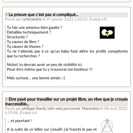
#
La preuve que c'est pas si compliqué...
Posté par
cyberjunkie
le 07 janvier 2022 à 20:22
.
Évalué à
8
.
Tu fais une annonce bien gaulée ?
Détaillée techniquement ?
Structurée ?
Tu causes de libre ?
Tu causes de thunes ?
Tu ne t'attends pas à ce qu'un baby-foot attire les profils compétents
que tu recherches ?
Nickel, tu devrais avoir un peu de visibilité ici.
Peut-être même que tu y trouveras ton bonheur !!!
Mais surtout… une bonne année ;-)
#
Etre payé pour travailler sur un projet libre, un rêve que je croyais
inaccessible...
Posté par
philippe lhardy
(
site web personnel
,
Mastodon
)
le 08 avril 2022
à 19:06
.
Évalué à
4
.
… et pourtant !
A la suite de ce billet sur LinuxFr j'ai franchi le pas et