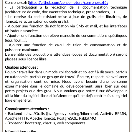
Consoherozh (
https://github.com/consometers/consoherozh) :
- La participation à la rédaction de la documentation technique
(architecture de code, documentation technique, présentations, …),
- Le reprise du code existant (mise à jour de grails, des librairies, de
Tomcat, refactorisation du code grails),
- Ajouter une fonction de notification via SMS et mail, et les interfaces
utilisateur associées,
- Ajouter une fonction de relève manuelle de consommations spécifiques
(eau, fioul, …),
- Ajouter une fonction de calcul de talon de consommation et de
puissance maximum.
L'ensemble des productions attendues (codes et documentation) seront
placées sous licence libre.
Qualités attendues :
Pouvoir travailler dans un mode collaboratif et collectif à distance, parfois
en autonomie, parfois en groupe de travail. Écoute, respect, bienveillance
et organisation sont de mise. Nous avons besoin d’une personne
expérimentée dans le domaine du développement, aussi bien sur des
petits projets que des gros. Nous voulons que notre futur développeur
ait la fibre du logiciel libre et idéalement qu’il ait déjà contribué au logiciel
libre en général.
Connaissances attendues :
- Backend : Java/Grails (java/groovy, spring/hibernate), Activity BPMN,
Apache HTTP, Apache Tomcat, PostgreSQL, RabbitMQ
- Frontend : bootstrap, chart.js, web components
Informations utiles :