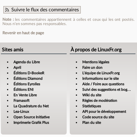
Suivre le flux des commentaires
Note :
les commentaires appartiennent à celles et ceux qui les ont postés.
Nous n’en sommes pas responsables.
Revenir en haut de page
Sites amis
À propos de LinuxFr.org
Agenda du Libre
Mentions légales
April
Faire un don
Éditions D-BookeR
L’équipe de LinuxFr.org
Éditions Diamond
Informations sur le site
Éditions Eyrolles
Aide / Foire aux questions
Éditions ENI
Suivi des suggestions et bogues
En Vente Libre
Wiki du site
Framasoft
Règles de modération
La Quadrature du Net
Statistiques
Lea-Linux
API pour le développement
Open Source Initiative
Code source du site
Imprimerie Grafik Plus
Plan du site