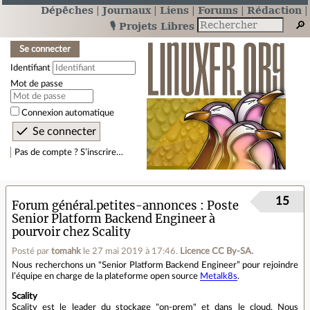
Dépêches
Journaux
Liens
Forums
Rédaction
🎙️ Projets Libres
Se connecter
Identifiant
Mot de passe
Connexion automatique
Pas de compte ? S’inscrire…
15
Forum général.petites-annonces
Poste
Senior Platform Backend Engineer à
pourvoir chez Scality
Posté par
tomahk
le 27 mai 2019 à 17:46
.
Licence CC By‑SA.
Nous recherchons un "Senior Platform Backend Engineer” pour rejoindre
l’équipe en charge de la plateforme open source
Metalk8s
.
Scality
Scality est le leader du stockage "on-prem" et dans le cloud. Nous