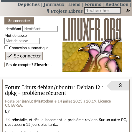
Dépêches
Journaux
Liens
Forums
Rédaction
🎙️ Projets Libres
Se connecter
Identifiant
Mot de passe
Connexion automatique
Pas de compte ? S’inscrire…
3
Forum Linux.debian/ubuntu
Debian 12 :
dpkg - problème récurent
Posté par
jeanluc
(
Mastodon
)
le 14 juillet 2023 à 20:19
.
Licence
CC By‑SA.
Bjr
J'ai réinstallé, et dès le lancement le problème revient. Sur un autre PC,
c'est apparu 15 jours plus tard…