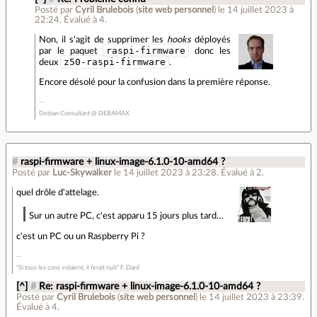
Posté par
Cyril Brulebois
(
site web personnel
)
le 14 juillet 2023 à
22:24
.
Évalué à
4
.
Non, il s'agit de supprimer les
hooks
déployés
raspi-firmware
par le paquet
donc les
z50-raspi-firmware
deux
.
Encore désolé pour la confusion dans la première réponse.
Debian Consultant @ DEBAMAX
#
raspi-firmware + linux-image-6.1.0-10-amd64 ?
Posté par
Luc-Skywalker
le 14 juillet 2023 à 23:28
.
Évalué à
2
.
quel drôle d'attelage.
Sur un autre PC, c'est apparu 15 jours plus tard…
c'est un PC ou un Raspberry Pi ?
"Si tous les cons volaient, il ferait nuit" F. Dard
[^]
#
Re: raspi-firmware + linux-image-6.1.0-10-amd64 ?
Posté par
Cyril Brulebois
(
site web personnel
)
le 14 juillet 2023 à 23:39
.
Évalué à
4
.