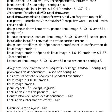
jeanluc@dell:~$ sudo rm /etc/kernel/postinst.d/initramfs-tools
jeanluc@dell:~$ sudo dpkg --configure -a
Paramétrage de linux-image-6.1.0-10-amd64 (6.1.37-1) …
/etc/kernel/postinst.d/z50-raspi-firmware:
raspi-firmware: missing /boot/firmware, did you forget to mount it?
run-parts: /etc/kernel/postinst.d/z50-raspi-firmware exited with
return code 1
dpkg: erreur de traitement du paquet linux-image-6.1.0-10-amd64 (--
configure) :
le sous-processus paquet linux-image-6.1.0-10-amd64 script post-
installation installé a renvoyé un état de sortie d'erreur 1
dpkg: des problèmes de dépendances empêchent la configuration de
linux-image-amd64 :
linux-image-amd64 dépend de linux-image-6.1.0-10-amd64 (= 6.1.37-
1); cependant :
Le paquet linux-image-6.1.0-10-amd64 n'est pas encore configuré.
dpkg: erreur de traitement du paquet linux-image-amd64 (--configure) :
problèmes de dépendances - laissé non configuré
Des erreurs ont été rencontrées pendant l'exécution :
linux-image-6.1.0-10-amd64
linux-image-amd64
jeanluc@dell:~$ sudo apt upgrade
Lecture des listes de paquets… Fait
Construction de l'arbre des dépendances… Fait
Lecture des informations d'état… Fait
Calcul de la mise à jour… Fait