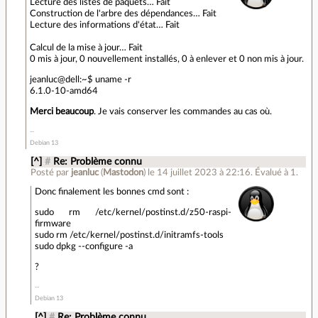
Lecture des listes de paquets… Fait
Construction de l'arbre des dépendances… Fait
Lecture des informations d'état… Fait
Calcul de la mise à jour… Fait
0 mis à jour, 0 nouvellement installés, 0 à enlever et 0 non mis à jour.
jeanluc@dell:~$ uname -r
6.1.0-10-amd64
Merci beaucoup
. Je vais conserver les commandes au cas où.
Debian 13
[^]
#
Re: Problème connu
Posté par
jeanluc
(
Mastodon
)
le 14 juillet 2023 à 22:16
.
Évalué à
1
.
Donc finalement les bonnes cmd sont :
sudo rm /etc/kernel/postinst.d/z50-raspi-
firmware
sudo rm /etc/kernel/postinst.d/initramfs-tools
sudo dpkg --configure -a
?
Debian 13
[^]
#
Re: Problème connu