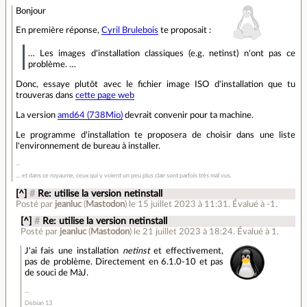
Bonjour
En première réponse,
Cyril Brulebois
te proposait :
… Les images d'installation classiques (e.g. netinst) n'ont pas ce
problème. …
Donc, essaye plutôt avec le fichier image ISO d'installation que tu
trouveras dans
cette page web
La version
amd64 (738Mio)
devrait convenir pour ta machine.
Le programme d'installation te proposera de choisir dans une liste
l'environnement de bureau à installer.
… et dans ce royaume, ceux qui y voient un peu plus clair sont parfois très mal vus.
[^]
#
Re: utilise la version netinstall
Posté par
jeanluc
(
Mastodon
)
le 15 juillet 2023 à 11:31
.
Évalué à
-1
.
[^]
#
Re: utilise la version netinstall
Posté par
jeanluc
(
Mastodon
)
le 21 juillet 2023 à 18:24
.
Évalué à
1
.
J'ai fais une installation
netinst
et effectivement,
pas de problème. Directement en 6.1.0-10 et pas
de souci de MàJ.
Debian 13