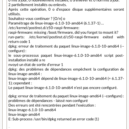
0 mis à jour, 0 nouvellement installés, 0 à enlever et 0 non mis à jour.
2 partiellement installés ou enlevés.
Après cette opération, 0 o d'espace disque supplémentaires seront
utilisés.
Souhaitez-vous continuer ? [O/n] o
Paramétrage de linux-image-6.1.0-10-amd64 (6.1.37-1) …
/etc/kernel/postinst.d/z50-raspi-firmware:
raspi-firmware: missing /boot/firmware, did you forget to mount it?
run-parts: /etc/kernel/postinst.d/z50-raspi-firmware exited with
return code 1
dpkg: erreur de traitement du paquet linux-image-6.1.0-10-amd64 (--
configure) :
le sous-processus paquet linux-image-6.1.0-10-amd64 script post-
installation installé a re
nvoyé un état de sortie d'erreur 1
dpkg: des problèmes de dépendances empêchent la configuration de
linux-image-amd64 :
linux-image-amd64 dépend de linux-image-6.1.0-10-amd64 (= 6.1.37-
1); cependant :
Le paquet linux-image-6.1.0-10-amd64 n'est pas encore configuré.
dpkg: erreur de traitement du paquet linux-image-amd64 (--configure) :
problèmes de dépendances - laissé non configuré
Des erreurs ont été rencontrées pendant l'exécution :
linux-image-6.1.0-10-amd64
linux-image-amd64
E: Sub-process /usr/bin/dpkg returned an error code (1)