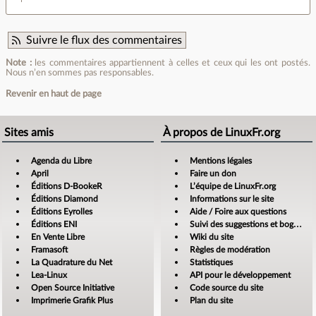
Suivre le flux des commentaires
Note :
les commentaires appartiennent à celles et ceux qui les ont postés.
Nous n’en sommes pas responsables.
Revenir en haut de page
Sites amis
À propos de LinuxFr.org
Agenda du Libre
Mentions légales
April
Faire un don
Éditions D-BookeR
L’équipe de LinuxFr.org
Éditions Diamond
Informations sur le site
Éditions Eyrolles
Aide / Foire aux questions
Éditions ENI
Suivi des suggestions et bogues
En Vente Libre
Wiki du site
Framasoft
Règles de modération
La Quadrature du Net
Statistiques
Lea-Linux
API pour le développement
Open Source Initiative
Code source du site
Imprimerie Grafik Plus
Plan du site