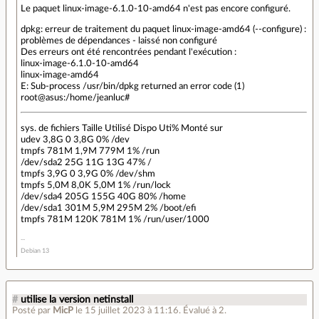
Le paquet linux-image-6.1.0-10-amd64 n'est pas encore configuré.
dpkg: erreur de traitement du paquet linux-image-amd64 (--configure) :
problèmes de dépendances - laissé non configuré
Des erreurs ont été rencontrées pendant l'exécution :
linux-image-6.1.0-10-amd64
linux-image-amd64
E: Sub-process /usr/bin/dpkg returned an error code (1)
root@asus:/home/jeanluc#
sys. de fichiers Taille Utilisé Dispo Uti% Monté sur
udev 3,8G 0 3,8G 0% /dev
tmpfs 781M 1,9M 779M 1% /run
/dev/sda2 25G 11G 13G 47% /
tmpfs 3,9G 0 3,9G 0% /dev/shm
tmpfs 5,0M 8,0K 5,0M 1% /run/lock
/dev/sda4 205G 155G 40G 80% /home
/dev/sda1 301M 5,9M 295M 2% /boot/efi
tmpfs 781M 120K 781M 1% /run/user/1000
Debian 13
#
utilise la version netinstall
Posté par
MicP
le 15 juillet 2023 à 11:16
.
Évalué à
2
.