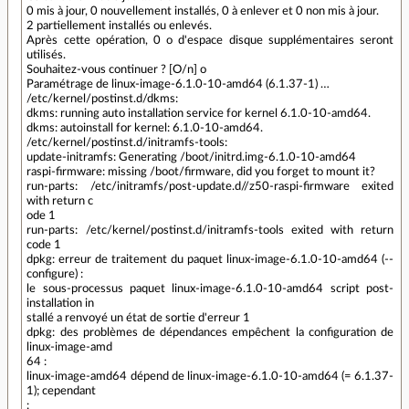
0 mis à jour, 0 nouvellement installés, 0 à enlever et 0 non mis à jour.
2 partiellement installés ou enlevés.
Après cette opération, 0 o d'espace disque supplémentaires seront
utilisés.
Souhaitez-vous continuer ? [O/n] o
Paramétrage de linux-image-6.1.0-10-amd64 (6.1.37-1) …
/etc/kernel/postinst.d/dkms:
dkms: running auto installation service for kernel 6.1.0-10-amd64.
dkms: autoinstall for kernel: 6.1.0-10-amd64.
/etc/kernel/postinst.d/initramfs-tools:
update-initramfs: Generating /boot/initrd.img-6.1.0-10-amd64
raspi-firmware: missing /boot/firmware, did you forget to mount it?
run-parts: /etc/initramfs/post-update.d//z50-raspi-firmware exited
with return c
ode 1
run-parts: /etc/kernel/postinst.d/initramfs-tools exited with return
code 1
dpkg: erreur de traitement du paquet linux-image-6.1.0-10-amd64 (--
configure) :
le sous-processus paquet linux-image-6.1.0-10-amd64 script post-
installation in
stallé a renvoyé un état de sortie d'erreur 1
dpkg: des problèmes de dépendances empêchent la configuration de
linux-image-amd
64 :
linux-image-amd64 dépend de linux-image-6.1.0-10-amd64 (= 6.1.37-
1); cependant
: