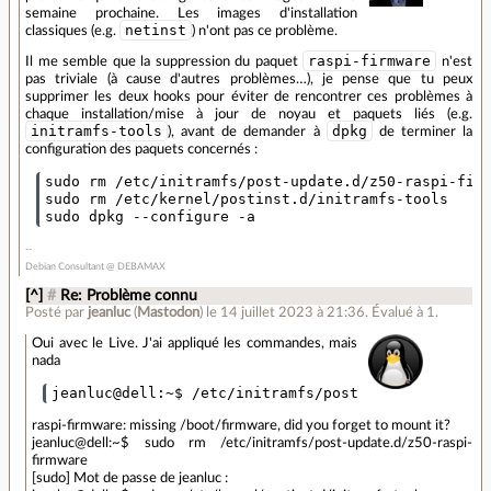
semaine prochaine. Les images d'installation
netinst
classiques (e.g.
) n'ont pas ce problème.
raspi-firmware
Il me semble que la suppression du paquet
n'est
pas triviale (à cause d'autres problèmes…), je pense que tu peux
supprimer les deux hooks pour éviter de rencontrer ces problèmes à
chaque installation/mise à jour de noyau et paquets liés (e.g.
initramfs-tools
dpkg
), avant de demander à
de terminer la
configuration des paquets concernés :
sudo rm /etc/initramfs/post-update.d/z50-raspi-firm
sudo rm /etc/kernel/postinst.d/initramfs-tools

Debian Consultant @ DEBAMAX
[^]
#
Re: Problème connu
Posté par
jeanluc
(
Mastodon
)
le 14 juillet 2023 à 21:36
.
Évalué à
1
.
Oui avec le Live. J'ai appliqué les commandes, mais
nada
raspi-firmware: missing /boot/firmware, did you forget to mount it?
jeanluc@dell:~$ sudo rm /etc/initramfs/post-update.d/z50-raspi-
firmware
[sudo] Mot de passe de jeanluc :