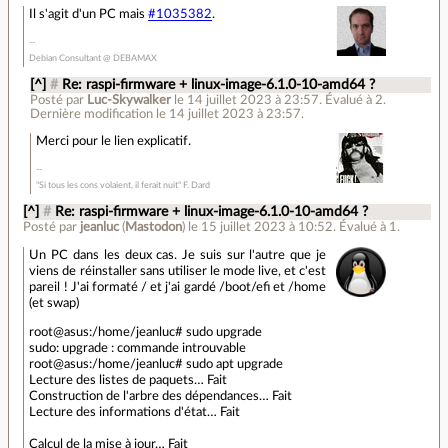
Il s'agit d'un PC mais
#1035382
.
Debian Consultant @ DEBAMAX
[^]
#
Re: raspi-firmware + linux-image-6.1.0-10-amd64 ?
Posté par
Luc-Skywalker
le 14 juillet 2023 à 23:57
.
Évalué à
2
.
Dernière modification le 14 juillet 2023 à 23:57.
Merci pour le lien explicatif.
"Si tous les cons volaient, il ferait nuit" F. Dard
[^]
#
Re: raspi-firmware + linux-image-6.1.0-10-amd64 ?
Posté par
jeanluc
(
Mastodon
)
le 15 juillet 2023 à 10:52
.
Évalué à
1
.
Un PC dans les deux cas. Je suis sur l'autre que je
viens de réinstaller sans utiliser le mode live, et c'est
pareil ! J'ai formaté / et j'ai gardé /boot/efi et /home
(et swap)
root@asus:/home/jeanluc# sudo upgrade
sudo: upgrade : commande introuvable
root@asus:/home/jeanluc# sudo apt upgrade
Lecture des listes de paquets… Fait
Construction de l'arbre des dépendances… Fait
Lecture des informations d'état… Fait
Calcul de la mise à jour… Fait