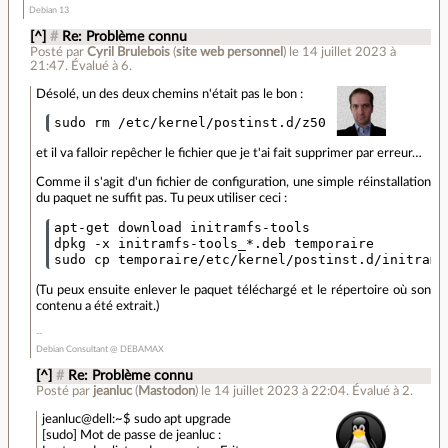
Debian 13
[^]
#
Re: Problème connu
Posté par
Cyril Brulebois
(
site web personnel
)
le 14 juillet 2023 à
21:47
.
Évalué à
6
.
Désolé, un des deux chemins n'était pas le bon :
et il va falloir repêcher le fichier que je t'ai fait supprimer par erreur…
Comme il s'agit d'un fichier de configuration, une simple réinstallation
du paquet ne suffit pas. Tu peux utiliser ceci :
apt-get download initramfs-tools

dpkg -x initramfs-tools_*.deb temporaire

(Tu peux ensuite enlever le paquet téléchargé et le répertoire où son
contenu a été extrait.)
Debian Consultant @ DEBAMAX
[^]
#
Re: Problème connu
Posté par
jeanluc
(
Mastodon
)
le 14 juillet 2023 à 22:04
.
Évalué à
2
.
jeanluc@dell:~$ sudo apt upgrade
[sudo] Mot de passe de jeanluc :