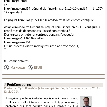
linux-image-amd
64 :
linux-image-amd64 dépend de linux-image-6.1.0-10-amd64 (= 6.1.37-
1); cependant
:
Le paquet linux-image-6.1.0-10-amd64 n'est pas encore configuré.
dpkg: erreur de traitement du paquet linux-image-amd64 (--configure) :
problèmes de dépendances - laissé non configuré
Des erreurs ont été rencontrées pendant l'exécution :
linux-image-6.1.0-10-amd64
linux-image-amd64
E: Sub-process /usr/bin/dpkg returned an error code (1)
```
(
13 commentaires
).
Markdown
EPUB
#
Problème connu
Posté par
Cyril Brulebois
(
site web personnel
)
le 14 juillet 2023 à 21:19
.
Évalué à
5
.
J'imagine que tu as installé depuis une image « Live ».
Celles-ci installent tous les paquets de type
firmware
,
problème qui sera corrigé dans les images 12.1 la