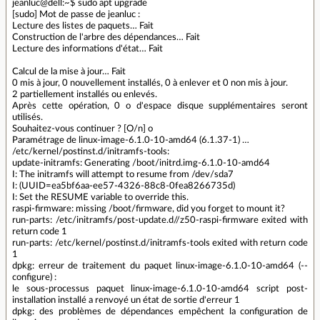
jeanluc@dell:~$ sudo apt upgrade
[sudo] Mot de passe de jeanluc :
Lecture des listes de paquets… Fait
Construction de l'arbre des dépendances… Fait
Lecture des informations d'état… Fait
Calcul de la mise à jour… Fait
0 mis à jour, 0 nouvellement installés, 0 à enlever et 0 non mis à jour.
2 partiellement installés ou enlevés.
Après cette opération, 0 o d'espace disque supplémentaires seront
utilisés.
Souhaitez-vous continuer ? [O/n] o
Paramétrage de linux-image-6.1.0-10-amd64 (6.1.37-1) …
/etc/kernel/postinst.d/initramfs-tools:
update-initramfs: Generating /boot/initrd.img-6.1.0-10-amd64
I: The initramfs will attempt to resume from /dev/sda7
I: (UUID=ea5bf6aa-ee57-4326-88c8-0fea8266735d)
I: Set the RESUME variable to override this.
raspi-firmware: missing /boot/firmware, did you forget to mount it?
run-parts: /etc/initramfs/post-update.d//z50-raspi-firmware exited with
return code 1
run-parts: /etc/kernel/postinst.d/initramfs-tools exited with return code
1
dpkg: erreur de traitement du paquet linux-image-6.1.0-10-amd64 (--
configure) :
le sous-processus paquet linux-image-6.1.0-10-amd64 script post-
installation installé a renvoyé un état de sortie d'erreur 1
dpkg: des problèmes de dépendances empêchent la configuration de