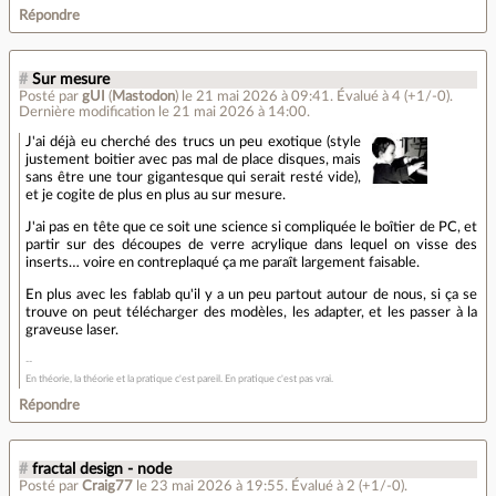
Répondre
#
Sur mesure
Posté par
gUI
(
Mastodon
)
le 21 mai 2026 à 09:41
.
Évalué à
4
(+1/-0)
.
Dernière modification le 21 mai 2026 à 14:00.
J'ai déjà eu cherché des trucs un peu exotique (style
justement boitier avec pas mal de place disques, mais
sans être une tour gigantesque qui serait resté vide),
et je cogite de plus en plus au sur mesure.
J'ai pas en tête que ce soit une science si compliquée le boîtier de PC, et
partir sur des découpes de verre acrylique dans lequel on visse des
inserts… voire en contreplaqué ça me paraît largement faisable.
En plus avec les fablab qu'il y a un peu partout autour de nous, si ça se
trouve on peut télécharger des modèles, les adapter, et les passer à la
graveuse laser.
En théorie, la théorie et la pratique c'est pareil. En pratique c'est pas vrai.
Répondre
#
fractal design - node
Posté par
Craig77
le 23 mai 2026 à 19:55
.
Évalué à
2
(+1/-0)
.