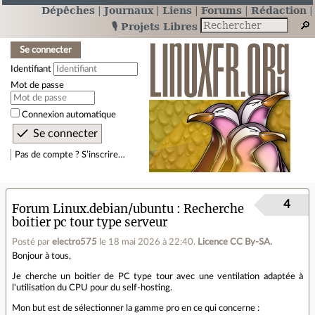
Dépêches
Journaux
Liens
Forums
Rédaction
🎙️ Projets Libres
Se connecter
Identifiant
Mot de passe
Connexion automatique
Pas de compte ? S’inscrire…
4
Forum Linux.debian/ubuntu
Recherche
boitier pc tour type serveur
Posté par
electro575
le 18 mai 2026 à 22:40
.
Licence CC By‑SA.
Bonjour à tous,
Je cherche un boitier de PC type tour avec une ventilation adaptée à
l'utilisation du CPU pour du self-hosting.
Mon but est de sélectionner la gamme pro en ce qui concerne :