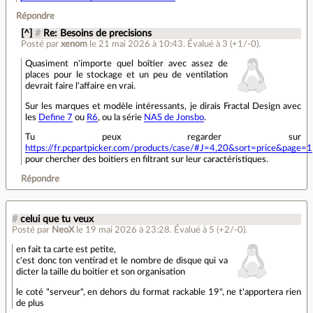
Répondre
[^]
#
Re: Besoins de precisions
Posté par
xenom
le 21 mai 2026 à 10:43
.
Évalué à
3
(+1/-0)
.
Quasiment n'importe quel boîtier avec assez de
places pour le stockage et un peu de ventilation
devrait faire l'affaire en vrai.
Sur les marques et modèle intéressants, je dirais Fractal Design avec
les
Define 7
ou
R6
, ou la série
NAS de Jonsbo
.
Tu peux regarder sur
https://fr.pcpartpicker.com/products/case/#J=4,20&sort=price&page=1
pour chercher des boitiers en filtrant sur leur caractéristiques.
Répondre
#
celui que tu veux
Posté par
NeoX
le 19 mai 2026 à 23:28
.
Évalué à
5
(+2/-0)
.
en fait ta carte est petite,
c'est donc ton ventirad et le nombre de disque qui va
dicter la taille du boitier et son organisation
le coté "serveur", en dehors du format rackable 19", ne t'apportera rien
de plus