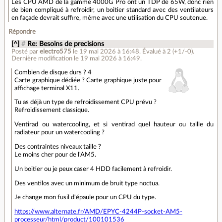
Les CPU AMD de la gamme 4000G Pro ont un TDP de 65W, donc rien
de bien compliqué à refroidir, un boitier standard avec des ventilateurs
en façade devrait suffire, même avec une utilisation du CPU soutenue.
Répondre
[^]
#
Re: Besoins de precisions
Posté par
electro575
le 19 mai 2026 à 16:48
.
Évalué à
2
(+1/-0)
.
Dernière modification le 19 mai 2026 à 16:49.
Combien de disque durs ? 4
Carte graphique dédiée ? Carte graphique juste pour
affichage terminal X11.
Tu as déjà un type de refroidissement CPU prévu ?
Refroidissement classique.
Ventirad ou watercooling, et si ventirad quel hauteur ou taille du
radiateur pour un watercooling ?
Des contraintes niveaux taille ?
Le moins cher pour de l'AM5.
Un boitier ou je peux caser 4 HDD facilement à refroidir.
Des ventilos avec un minimum de bruit type noctua.
Je change mon fusil d'épaule pour un CPU du type.
https://www.alternate.fr/AMD/EPYC-4244P-socket-AM5-
processeur/html/product/100101536