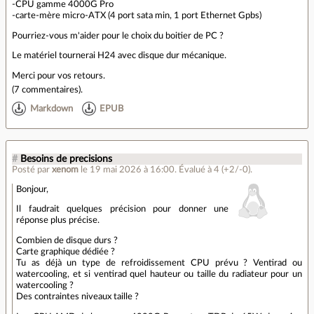
-CPU gamme 4000G Pro
-carte-mère micro-ATX (4 port sata min, 1 port Ethernet Gpbs)
Pourriez-vous m'aider pour le choix du boitier de PC ?
Le matériel tournerai H24 avec disque dur mécanique.
Merci pour vos retours.
(
7 commentaires
).
Markdown
EPUB
#
Besoins de precisions
Posté par
xenom
le 19 mai 2026 à 16:00
.
Évalué à
4
(+2/-0)
.
Bonjour,
Il faudrait quelques précision pour donner une
réponse plus précise.
Combien de disque durs ?
Carte graphique dédiée ?
Tu as déjà un type de refroidissement CPU prévu ? Ventirad ou
watercooling, et si ventirad quel hauteur ou taille du radiateur pour un
watercooling ?
Des contraintes niveaux taille ?