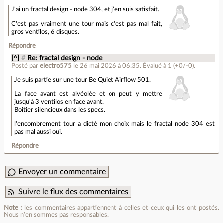
J'ai un fractal design - node 304, et j'en suis satisfait.
C'est pas vraiment une tour mais c'est pas mal fait,
gros ventilos, 6 disques.
Répondre
[^]
#
Re: fractal design - node
Posté par
electro575
le 26 mai 2026 à 06:35
.
Évalué à
1
(+0/-0)
.
Je suis partie sur une tour Be Quiet Airflow 501.
La face avant est alvéolée et on peut y mettre
jusqu'à 3 ventilos en face avant.
Boitier silencieux dans les specs.
l'encombrement tour a dicté mon choix mais le fractal node 304 est
pas mal aussi oui.
Répondre
Envoyer un commentaire
Suivre le flux des commentaires
Note :
les commentaires appartiennent à celles et ceux qui les ont postés.
Nous n’en sommes pas responsables.