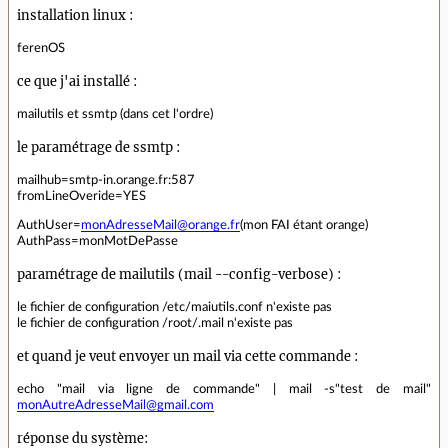
installation linux :
ferenOS
ce que j'ai installé :
mailutils et ssmtp (dans cet l'ordre)
le paramétrage de ssmtp :
mailhub=smtp-in.orange.fr:587
fromLineOveride=YES
AuthUser=
monAdresseMail@orange.fr
(mon FAI étant orange)
AuthPass=monMotDePasse
paramétrage de mailutils (mail --config-verbose) :
le fichier de configuration /etc/maiutils.conf n'existe pas
le fichier de configuration /root/.mail n'existe pas
et quand je veut envoyer un mail via cette commande :
echo "mail via ligne de commande" | mail -s"test de mail"
monAutreAdresseMail@gmail.com
réponse du système: