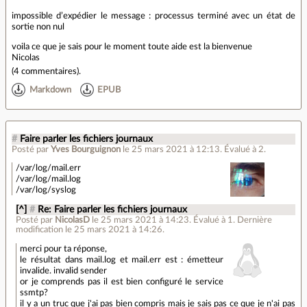
impossible d’expédier le message : processus terminé avec un état de
sortie non nul
voila ce que je sais pour le moment toute aide est la bienvenue
Nicolas
(
4 commentaires
).
Markdown
EPUB
#
Faire parler les fichiers journaux
Posté par
Yves Bourguignon
le 25 mars 2021 à 12:13
.
Évalué à
2
.
/var/log/mail.err
/var/log/mail.log
/var/log/syslog
[^]
#
Re: Faire parler les fichiers journaux
Posté par
NicolasD
le 25 mars 2021 à 14:23
.
Évalué à
1
.
Dernière
modification le 25 mars 2021 à 14:26.
merci pour ta réponse,
le résultat dans mail.log et mail.err est : émetteur
invalide. invalid sender
or je comprends pas il est bien configuré le service
ssmtp?
il y a un truc que j'ai pas bien compris mais je sais pas ce que je n'ai pas