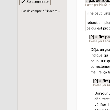
#
pas de souc
Posté par
NeoX
l
Pas de compte ? S’inscrire…
il ne peut just
reboot simplem
ce qui est pro
[^]
#
Re: pa
Posté par
Léna
Déjà, un gra
indique qu'
coup sur qu
correctement
me lire, ça f
[^]
#
Re: 
Posté par
ra
Bonjour L
débutant 
vérifier 