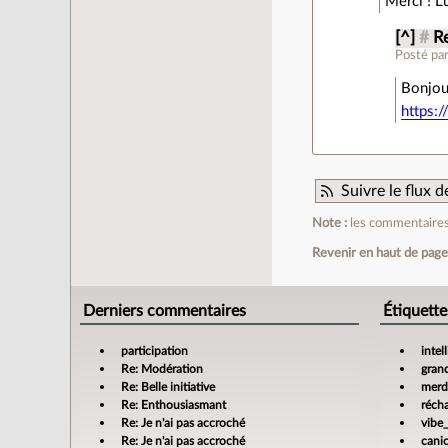
Merci ! L
[^]
#
Re
Posté pa
Bonjour
https:/
Suivre le flux
Note :
les commentaires 
Revenir en haut de pag
Derniers commentaires
Étiquette
participation
intel
Re: Modération
gran
Re: Belle initiative
merdi
Re: Enthousiasmant
réch
Re: Je n'ai pas accroché
vibe
Re: Je n'ai pas accroché
cani