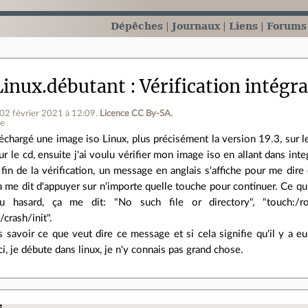
Dépêches
Journaux
Liens
Forums
inux.débutant
Vérification intégra
 02 février 2021 à 12:09
.
Licence CC By‑SA.
ne
léchargé une image iso Linux, plus précisément la version 19.3, sur le 
ur le cd, ensuite j'ai voulu vérifier mon image iso en allant dans inte
 fin de la vérification, un message en anglais s'affiche pour me dire
a me dit d'appuyer sur n'importe quelle touche pour continuer. Ce qui
 hasard, ça me dit: "No such file or directory", "touch:/roo
/crash/init".
 savoir ce que veut dire ce message et si cela signifie qu'il y a e
i, je débute dans linux, je n'y connais pas grand chose.
.