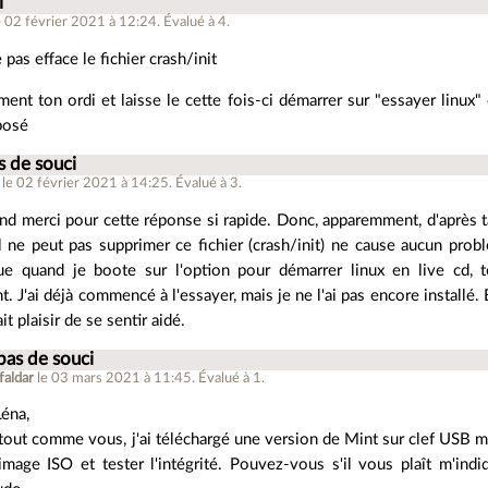
i
e 02 février 2021 à 12:24
.
Évalué à
4
.
e pas efface le fichier crash/init
ent ton ordi et laisse le cette fois-ci démarrer sur "essayer linux" o
posé
s de souci
le 02 février 2021 à 14:25
.
Évalué à
3
.
nd merci pour cette réponse si rapide. Donc, apparemment, d'après ta
il ne peut pas supprimer ce fichier (crash/init) ne cause aucun prob
e quand je boote sur l'option pour démarrer linux en live cd, to
. J'ai déjà commencé à l'essayer, mais je ne l'ai pas encore installé
ait plaisir de se sentir aidé.
pas de souci
faldar
le 03 mars 2021 à 11:45
.
Évalué à
1
.
éna,
tout comme vous, j'ai téléchargé une version de Mint sur clef USB ma
l'image ISO et tester l'intégrité. Pouvez-vous s'il vous plaît m'indi