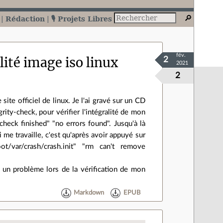
Rédaction
🎙️ Projets Libres
fév.
lité image iso linux
2
2021
2
site officiel de linux. Je l'ai gravé sur un CD
grity-check, pour vérifier l'intégralité de mon
 check finished" "no errors found". Jusqu'à là
 me travaille, c'est qu'après avoir appuyé sur
t/var/crash/crash.init" "rm can't remove
u un problème lors de la vérification de mon
Markdown
EPUB