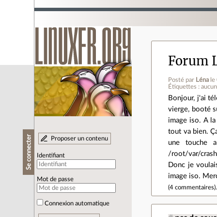
Forum L
Posté par
Léna
le
Étiquettes : aucu
Bonjour, j'ai té
vierge, booté s
image iso. A la
tout va bien. Ç
Se connecter
Proposer un contenu
une touche au
/root/var/crash
Identifiant
Donc je voulais
image iso. Merc
Mot de passe
(
4 commentaires
)
Connexion automatique