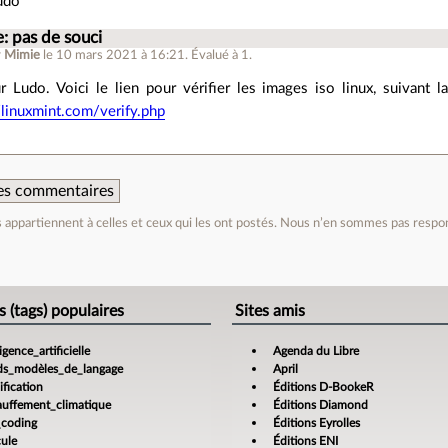
udo
: pas de souci
r
Mimie
le 10 mars 2021 à 16:21
.
Évalué à
1
.
 Ludo. Voici le lien pour vérifier les images iso linux, suivant la
/linuxmint.com/verify.php
 des commentaires
appartiennent à celles et ceux qui les ont postés. Nous n’en sommes pas respo
e
s (tags) populaires
Sites amis
ligence_artificielle
Agenda du Libre
ds_modèles_de_langage
April
fication
Éditions D-BookeR
auffement_climatique
Éditions Diamond
_coding
Éditions Eyrolles
cule
Éditions ENI