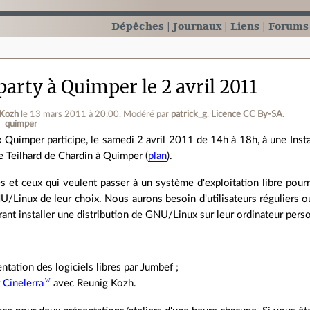
Dépêches
Journaux
Liens
Forums
party à Quimper le 2 avril 2011
 Kozh
le 13 mars 2011 à 20:00
.
Modéré par
patrick_g
.
Licence CC By‑SA.
quimper
x Quimper participe, le samedi 2 avril 2011 de 14h à 18h, à une Inst
e Teilhard de Chardin à Quimper (
plan
).
s et ceux qui veulent passer à un système d'exploitation libre pourro
NU/Linux de leur choix. Nous aurons besoin d'utilisateurs réguliers
ant installer une distribution de GNU/Linux sur leur ordinateur pers
ntation des logiciels libres par Jumbef ;
r
Cinelerra
avec Reunig Kozh.