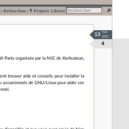
Rédaction
🎙️ Projets Libres
mar.
13
2011
4
all-Party organisée par la MJC de Kerfeuteun,
nt trouver aide et conseils pour installer la
 ou occasionnels de GNU/Linux pour aider ces
onnel.