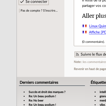
Il reste de la 
partager vos co
Pas de compte ? S’inscrire…
Aller plu
Linux Qui
Affiche [P
(
0 commentaire
).
Suivre le flux
Note :
les commentaires 
Revenir en haut de pag
Derniers commentaires
Étiquette
Succès et droit des marques ?
intel
Re: Un beau podium !
gran
Re: No beer
merdi
Re: Un beau podium !
vibe