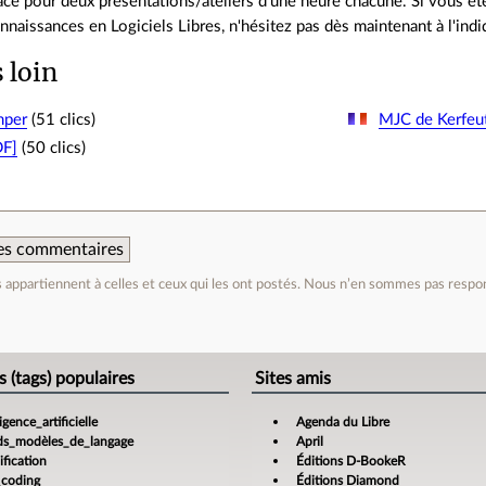
place pour deux présentations/ateliers d'une heure chacune. Si vous ê
nnaissances en Logiciels Libres, n'hésitez pas dès maintenant à l'ind
s loin
mper
(51 clics)
MJC de Kerfeu
DF]
(50 clics)
 des commentaires
appartiennent à celles et ceux qui les ont postés. Nous n’en sommes pas respo
e
s (tags) populaires
Sites amis
ligence_artificielle
Agenda du Libre
ds_modèles_de_langage
April
fication
Éditions D-BookeR
_coding
Éditions Diamond