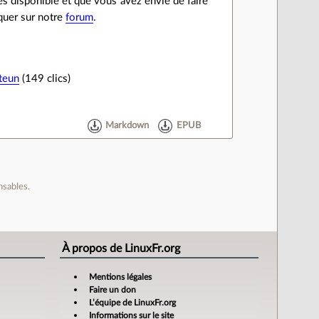
tes disponible et que vous avez envie de faire
iquer sur notre
forum
.
teun
(149 clics)
Markdown
EPUB
nsables.
À propos de LinuxFr.org
Mentions légales
Faire un don
L’équipe de LinuxFr.org
Informations sur le site