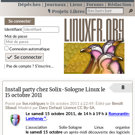
Dépêches
Journaux
Liens
Forums
Rédaction
🎙️ Projets Libres
Se connecter
Identifiant
Mot de passe
Connexion automatique
Pas de compte ? S’inscrire…
8
Install party chez Solix‐Sologne Linux le
15 octobre 2011
Posté par
lise.rodrigues
le 06 octobre 2011 à 22:49
.
Édité par
Benoît
Sibaud
.
Modéré par
Davy Defaud
.
Licence CC By‑SA.
Le samedi 15 octobre 2011, de 14 h à 19 h à
Romorantin‐
Lanthenay
.
L’association Solix‐Sologne Linux organise
le samedi 15 octobre
un après‐midi découverte des logiciels