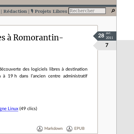
Rédaction
🎙️ Projets Libres
avr.
bres à Romorantin‐
28
2011
7
 découverte des logiciels libres à destination
 19 h dans l’ancien centre administratif
.
ogne Linux
(49 clics)
Markdown
EPUB