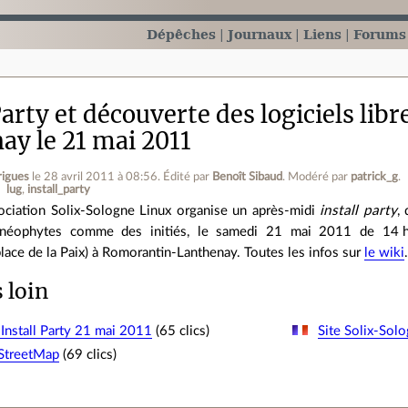
Dépêches
Journaux
Liens
Forums
Party et découverte des logiciels li
ay le 21 mai 2011
rigues
le 28 avril 2011 à 08:56
.
Édité par
Benoît Sibaud
.
Modéré par
patrick_g
.
lug
install_party
sociation Solix-Sologne Linux organise un après-midi
install party
,
néophytes comme des initiés, le samedi 21 mai 2011 de 14 h à
place de la Paix) à Romorantin‐Lanthenay. Toutes les infos sur
le wiki
s loin
 Install Party 21 mai 2011
(65 clics)
Site Solix-Sol
StreetMap
(69 clics)