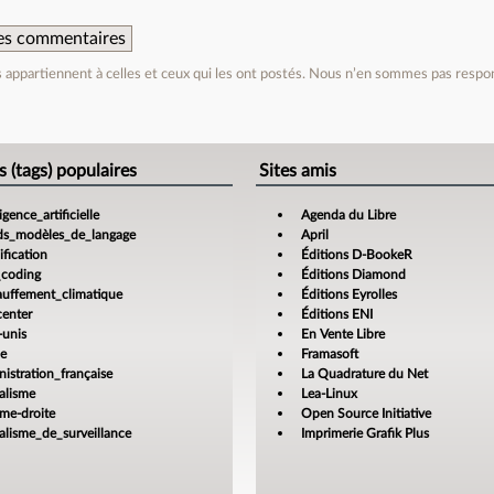
 des commentaires
appartiennent à celles et ceux qui les ont postés. Nous n’en sommes pas respo
e
s (tags) populaires
Sites amis
ligence_artificielle
Agenda du Libre
ds_modèles_de_langage
April
fication
Éditions D-BookeR
_coding
Éditions Diamond
auffement_climatique
Éditions Eyrolles
center
Éditions ENI
-unis
En Vente Libre
ce
Framasoft
istration_française
La Quadrature du Net
alisme
Lea-Linux
ême-droite
Open Source Initiative
alisme_de_surveillance
Imprimerie Grafik Plus