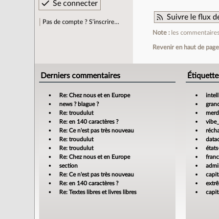
Suivre le flux
Pas de compte ? S’inscrire…
Note :
les commentaires 
Revenir en haut de pag
Derniers commentaires
Étiquette
Re: Chez nous et en Europe
intel
news ? blague ?
gran
Re: troudulut
merdi
Re: en 140 caractères ?
vibe
Re: Ce n'est pas très nouveau
réch
Re: troudulut
data
Re: troudulut
états
Re: Chez nous et en Europe
fran
section
admin
Re: Ce n'est pas très nouveau
capit
Re: en 140 caractères ?
extr
Re: Textes libres et livres libres
capit