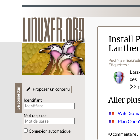
Install 
Lanthen
Posté par
lise.rod
Étiquettes :
L’as
des 
(32 
Se connecter
Proposer un contenu
Aller plu
Identifiant
Wiki Solix
Mot de passe
Plan Open
Connexion automatique
(
0 commentaire
).