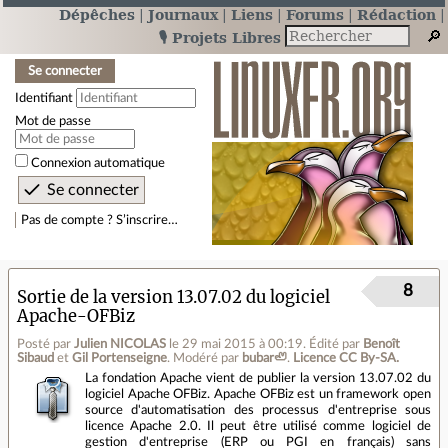
Dépêches
Journaux
Liens
Forums
Rédaction
🎙️ Projets Libres
Se connecter
Identifiant
Mot de passe
Connexion automatique
Pas de compte ? S’inscrire…
8
Sortie de la version 13.07.02 du logiciel
Apache-OFBiz
Posté par
Julien NICOLAS
le 29 mai 2015 à 00:19
.
Édité par
Benoît
Sibaud
et
Gil Portenseigne
.
Modéré par
bubar🦥
.
Licence CC By‑SA.
La fondation Apache vient de publier la version 13.07.02 du
logiciel Apache OFBiz. Apache OFBiz est un framework open
source d'automatisation des processus d'entreprise sous
licence Apache 2.0. Il peut être utilisé comme logiciel de
gestion d'entreprise (ERP ou PGI en français) sans