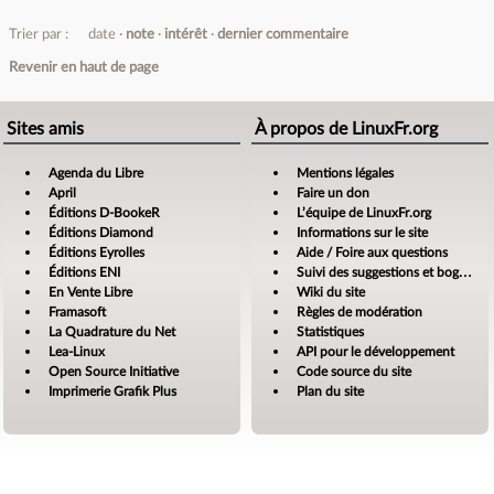
Trier par :
date
note
intérêt
dernier commentaire
Revenir en haut de page
Sites amis
À propos de LinuxFr.org
Agenda du Libre
Mentions légales
April
Faire un don
Éditions D-BookeR
L’équipe de LinuxFr.org
Éditions Diamond
Informations sur le site
Éditions Eyrolles
Aide / Foire aux questions
Éditions ENI
Suivi des suggestions et bogues
En Vente Libre
Wiki du site
Framasoft
Règles de modération
La Quadrature du Net
Statistiques
Lea-Linux
API pour le développement
Open Source Initiative
Code source du site
Imprimerie Grafik Plus
Plan du site