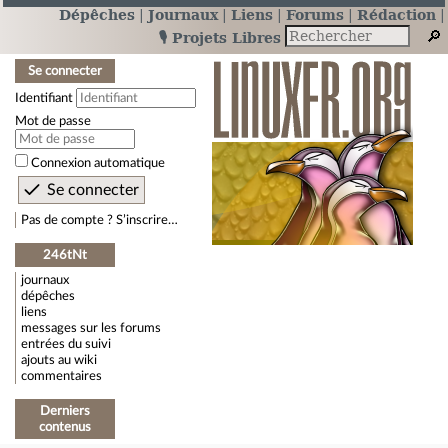
Dépêches
Journaux
Liens
Forums
Rédaction
🎙️ Projets Libres
Se connecter
Identifiant
Mot de passe
Connexion automatique
Pas de compte ? S’inscrire…
246tNt
journaux
dépêches
liens
messages sur les forums
entrées du suivi
ajouts au wiki
commentaires
Derniers
contenus