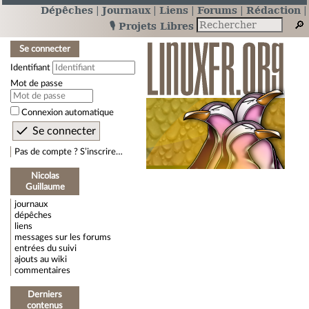
Dépêches
Journaux
Liens
Forums
Rédaction
🎙️ Projets Libres
Se connecter
Identifiant
Mot de passe
Connexion automatique
Pas de compte ? S’inscrire…
Nicolas
Guillaume
journaux
dépêches
liens
messages sur les forums
entrées du suivi
ajouts au wiki
commentaires
Derniers
contenus