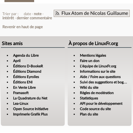
Flux Atom de Nicolas Guillaume
Trier par :
date
note
intérêt
dernier commentaire
Revenir en haut de page
Sites amis
À propos de LinuxFr.org
Agenda du Libre
Mentions légales
April
Faire un don
Éditions D-BookeR
L’équipe de LinuxFr.org
Éditions Diamond
Informations sur le site
Éditions Eyrolles
Aide / Foire aux questions
Éditions ENI
Suivi des suggestions et bogues
En Vente Libre
Wiki du site
Framasoft
Règles de modération
La Quadrature du Net
Statistiques
Lea-Linux
API pour le développement
Open Source Initiative
Code source du site
Imprimerie Grafik Plus
Plan du site